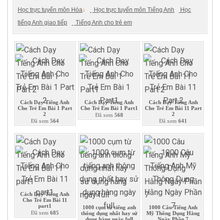
Học trực tuyến môn Hóa
↓
Học trực tuyến môn Tiếng Anh
Học
tiếng Anh giao tiếp
Tiếng Anh cho trẻ em
Cách Dạy Tiếng Anh
Cách Dạy Tiếng Anh
Cách Dạy Tiếng Anh
Cho Trẻ Em Bài 1 Part
Cho Trẻ Em Bài 1 Part1
Cho Trẻ Em Bài 11 Part
2
2
Đã xem
568
Đã xem
564
Đã xem
641
Cách Dạy Tiếng Anh
Cho Trẻ Em Bài 11
part1
1000 cụm từ tiếng anh
1000 Câu Tiếng Anh
Đã xem
685
thông dụng nhất hay sử
Mỹ Thông Dụng Hằng
dụng hàng ngày full
Ngày Phần 7