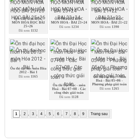
ÔN THI ĐẠI HỌC
ÔN THI ĐẠI HỌC
ÔN THI ĐẠI HỌC
MÔN HÓA HỌC BÀI
MON HOA - BAI 23+24
MON HOA - BAI 21+22
25+26
Đã xem
1234
Đã xem
1390
Đã xem
1132
Ôn thi đại học môn Hóa
2012 - Bài 1
Đã xem
1165
Ôn thi Đại Học - Môn
Hoá - Bài 05+06 -
Phương pháp giải toán
Ôn thi Đại Học - môn
Đã xem
1265
Hoá - Bài 07+08 - Các
công thức giải toán
Đã xem
1128
1
,
2
,
3
,
4
,
5
,
6
,
7
,
8
,
9
Trang sau