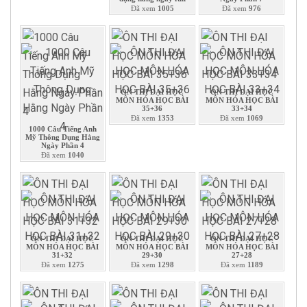
Đã xem
1005
Đã xem
976
ÔN THI ĐẠI HỌC
ÔN THI ĐẠI HỌC
MÔN HÓA HỌC BÀI
MÔN HÓA HỌC BÀI
35+36
33+34
Đã xem
1353
Đã xem
1069
1000 Câu Tiếng Anh
Mỹ Thông Dụng Hằng
Ngày Phần 4
Đã xem
1040
ÔN THI ĐẠI HỌC
ÔN THI ĐẠI HỌC
ÔN THI ĐẠI HỌC
MÔN HÓA HỌC BÀI
MÔN HÓA HỌC BÀI
MÔN HÓA HỌC BÀI
31+32
29+30
27+28
Đã xem
1275
Đã xem
1298
Đã xem
1189