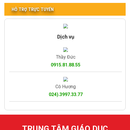
HỖ TRỢ TRỰC TUYẾN
Dịch vụ
Thầy Đức
0915.81.88.55
Cô Hương
024).3997.33.77
TRUNG TÂM GIÁO DỤC