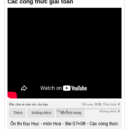
Các công thức giải toán
Hãy chia sẻ cảm xúc của bạn
Đã xem:
1128
, Thảo luận:
0
Thích:
0
Không thích:
0
Thích
Không thích
liên kết hỏng
Ôn thi Đại Học - môn Hoá - Bài 07+08 - Các công thức