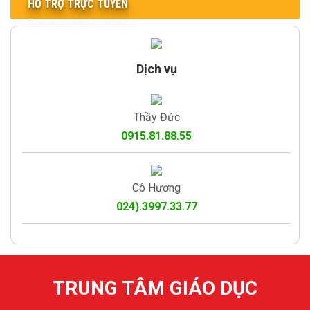
HỖ TRỢ TRỰC TUYẾN
Dịch vụ
Thầy Đức
0915.81.88.55
Cô Hương
024).3997.33.77
TRUNG TÂM GIÁO DỤC