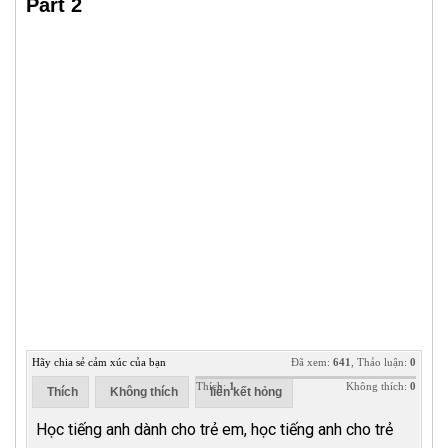
Part 2
Hãy chia sẻ cảm xúc của bạn
Đã xem:
641
, Thảo luận:
0
Thích:
1
Không thích:
0
Thích
Không thích
liên kết hỏng
Học tiếng anh dành cho trẻ em, học tiếng anh cho trẻ