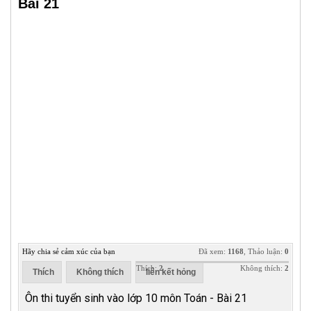
Bài 21
Hãy chia sẻ cảm xúc của bạn
Đã xem:
1168
, Thảo luận:
0
Thích:
2
Không thích:
2
Thích
Không thích
liên kết hỏng
Ôn thi tuyển sinh vào lớp 10 môn Toán - Bài 21