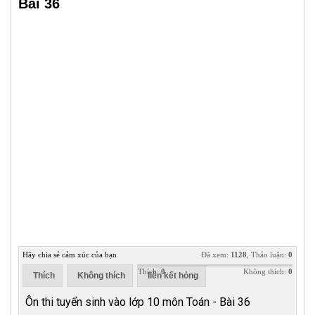
Bài 36
Hãy chia sẻ cảm xúc của bạn
Đã xem:
1128
, Thảo luận:
0
Thích:
0
Không thích:
0
Thích
Không thích
liên kết hỏng
Ôn thi tuyển sinh vào lớp 10 môn Toán - Bài 36