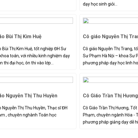
dạy học sinh giỏi...
áo Bùi Thị Kim Huệ
Cô giáo Nguyễn Thị Tra
o Bùi Thị Kim Huệ, tốt nghiệp ĐH Sư
Cô giáo Nguyễn Thị Trang, tố
hoa toán, với nhiều kinh nghiệm dạy
Sư Phạm Hà Nội – khoa Sư 
n thi đại học, ôn thi vào lớp...
phương pháp dạy học linh hoạ
áo Nguyễn Thị Thu Huyền
Cô Giáo Trần Thị Hương
o Nguyễn Thị Thu Huyền, Thạc sĩ ĐH
Cô Giáo Trần Thị Hương, Tốt
m , chuyên nghành Toán học
Phạm, chuyên ngành Hóa - T
phương pháp giảng dạy dễ hiể