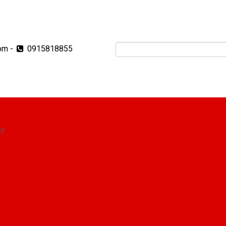
om
-
0915818855
m"