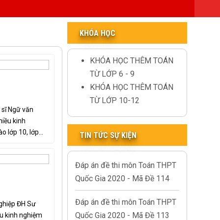
KHÓA HỌC
KHÓA HỌC THÊM TOÁN
TỪ LỚP 6 - 9
KHÓA HỌC THÊM TOÁN
TỪ LỚP 10-12
 sĩ Ngữ văn
iều kinh
 lớp 10, lớp...
TIN TỨC SỰ KIỆN
Đáp án đề thi môn Toán THPT
Quốc Gia 2020 - Mã Đề 114
Đáp án đề thi môn Toán THPT
ghiệp ĐH Sư
Quốc Gia 2020 - Mã Đề 113
u kinh nghiệm