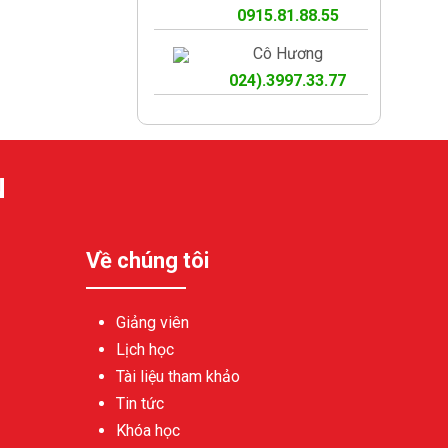
0915.81.88.55
Cô Hương
024).3997.33.77
N
Về chúng tôi
Giảng viên
Lịch học
Tài liệu tham khảo
Tin tức
Khóa học