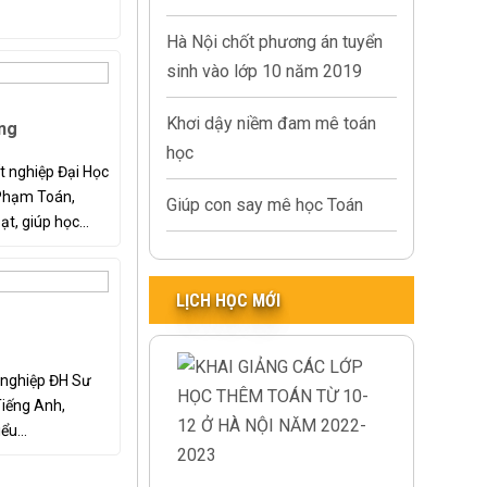
Hà Nội chốt phương án tuyển
sinh vào lớp 10 năm 2019
Khơi dậy niềm đam mê toán
ng
học
t nghiệp Đại Học
Phạm Toán,
Giúp con say mê học Toán
t, giúp học...
LỊCH HỌC MỚI
 nghiệp ĐH Sư
iếng Anh,
u...