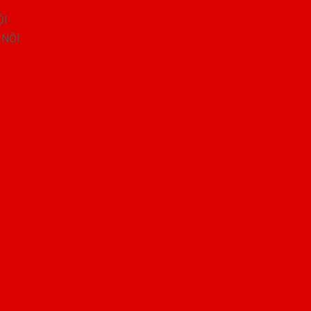
ỘI
 NỘI