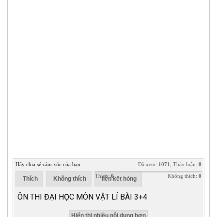
Hãy chia sẻ cảm xúc của bạn
Đã xem:
1071
, Thảo luận:
0
Thích:
0
Không thích:
0
Thích
Không thích
liên kết hỏng
ÔN THI ĐẠI HỌC MÔN VẬT LÍ BÀI 3+4
Hiển thị nhiều nội dung hơn