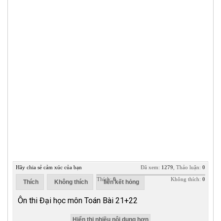
Hãy chia sẻ cảm xúc của bạn
Đã xem:
1279
, Thảo luận:
0
Thích:
0
Không thích:
0
Thích
Không thích
liên kết hỏng
Ôn thi Đại học môn Toán Bài 21+22
Hiển thị nhiều nội dung hơn