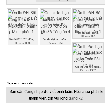
Ôn thi ĐH: Bất...
Đã xem
982
Ôn thi ĐH: Bất đẳng...
Ôn thi đại học môn...
Đã xem
1086
Đã xem
1066
Ôn thi Đại học môn...
Đã xem
1357
Nhận xét về video-clip
Bạn cần
đăng nhập
để viết bình luận. Nếu chưa phải là
thành viên, xin vui lòng
đăng ký
.