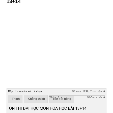
13+14
Hãy chia sẻ cảm xúc của bạn
Đã xem:
1036
, Thảo luận:
0
Thích:
0
Không thích:
0
Thích
Không thích
liên kết hỏng
ÔN THI ĐẠI HỌC MÔN HÓA HỌC BÀI 13+14