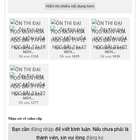
Hiển thị nhiều nội dung hơn
ÔN THI ĐẠI HỌC
ÔN THI ĐẠI HỌC
ÔN THI ĐẠI HỌC
MÔN...
MÔN...
MÔN...
Đã xem
1310
Đã xem
1029
Đã xem
1036
ÔN THI ĐẠI HỌC
MÔN...
Đã xem
1277
Nhận xét về video-clip
Bạn cần
đăng nhập
để viết bình luận. Nếu chưa phải là
thành viên, xin vui lòng
đăng ký
.