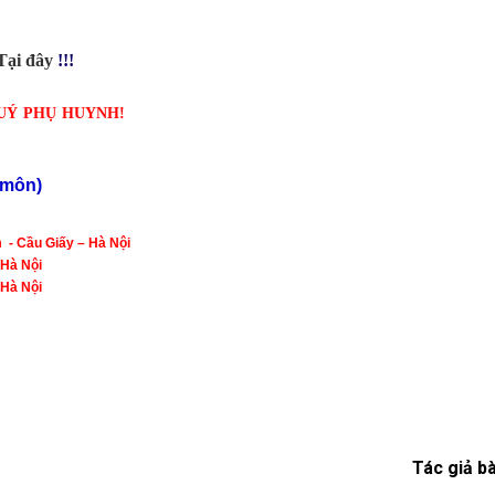
Tại đâ
y
!!!
UÝ PHỤ HUYNH!
n môn)
 - Cầu Giấy – Hà Nội
à Nội
à Nội
Tác giả bà