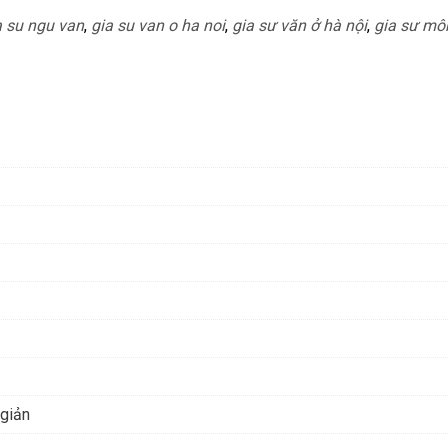
a su ngu van
,
gia su van o ha noi
,
gia sư văn ở hà nội
,
gia sư mô
 giản