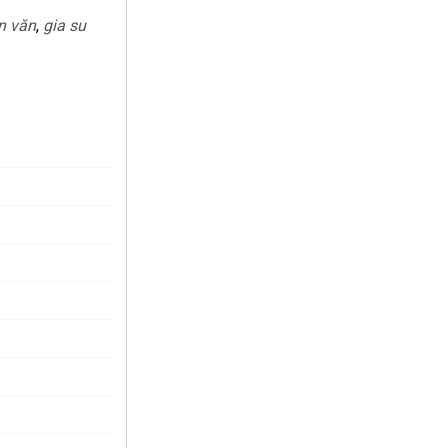
n văn
,
gia su