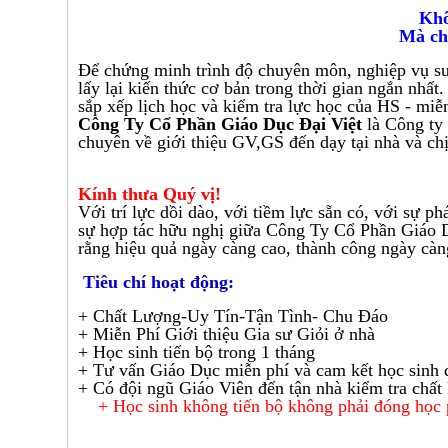
Khô
Mà ch
Để chứng minh trình độ chuyên môn, nghiệp vụ sư 
lấy lại kiến thức cơ bản trong thời gian ngắn nhất
sắp xếp lịch học và kiểm tra lực học của HS - miễn
Công Ty Cổ Phần Giáo Dục Đại Việt
là Công ty
chuyên về giới thiệu GV,GS đến dạy tại nhà và ch
Kính thưa Quý vị!
Với trí lực dồi dào, với tiềm lực sẵn có, với sự p
sự hợp tác hữu nghị giữa
Công Ty Cổ Phần Giáo D
rằng hiệu quả ngày càng cao, thành công ngày càng
Tiêu chí hoạt động:
+ Chất Lượng-Uy Tín-Tận Tình- Chu Đáo
+ Miễn Phí Giới thiệu Gia sư Giỏi ở nhà
+ Học sinh tiến bộ trong 1 tháng
+ Tư vấn Giáo Dục miễn phí và cam kết học sinh 
+ Có đội ngũ Giáo Viên đến tận nhà kiểm tra chất
+
Học sinh không tiến bộ không phải đóng học ph