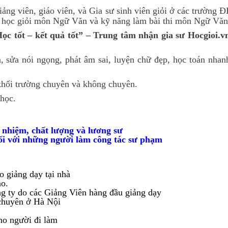
iảng viên, giáo viên, và Gia sư sinh viên giỏi ở các trườn
 học giỏi môn Ngữ Văn và kỹ năng làm bài thi môn Ngữ Văn 
c tốt – kết quả tốt” – Trung tâm nhận gia sư Hocgioi.v
, sửa nói ngọng, phát âm sai, luyện chữ đẹp, học toán nhan
 khối trường chuyên và không chuyên.
 học.
 nhiệm, chất lượng và lương sư
ối với những người làm công tác sư phạm
o giảng dạy tại nhà
ao.
ng ty do các Giảng Viên hàng đầu giảng dạy
 chuyên ở Hà Nội
ho người đi làm