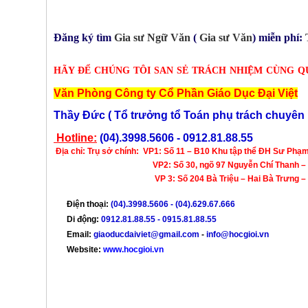
Đăng ký tìm
Gia sư Ngữ Văn
(
Gia sư Văn
) miễn phí:
HÃY ĐỂ CHÚNG TÔI SAN SẺ TRÁCH NHIỆM CÙNG Q
Văn Phòng Công ty Cổ Phần Giáo Dục Đại Việt
Thầy Đức ( Tổ trưởng tổ Toán phụ trách chuyê
Hotline:
(04).3998.5606 - 0912.81.88.55
Địa chỉ:
Trụ sở chính:
VP1: Số 11 – B10 Khu tập thể ĐH Sư Phạm
VP2: Số 30, ngõ 97 Nguyễn Chí Thanh – H
VP 3: Số 204 Bà Triệu – Hai Bà Trưng – H
Điện thoại:
(04).3998.5606 - (04).629.67.666
Di động:
0912.81.88.55 - 0915.81.88.55
Email:
giaoducdaiviet@gmail.com
-
info@hocgioi.vn
Website:
www.hocgioi.vn