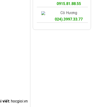
0915.81.88.55
Cô Hương
024).3997.33.77
i viết:
hocgioi.vn