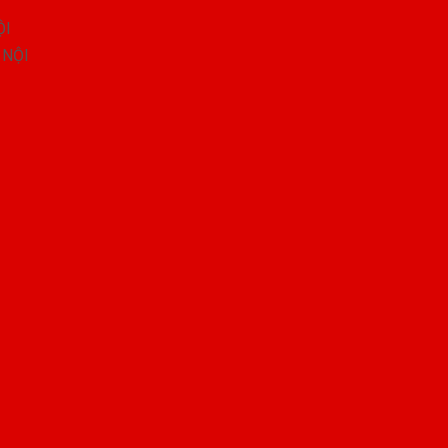
ỘI
 NỘI