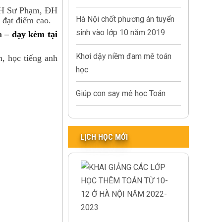
g ĐH Sư Phạm, ĐH
Hà Nội chốt phương án tuyển
đạt điểm cao.
sinh vào lớp 10 năm 2019
n –
dạy kèm tại
Khơi dậy niềm đam mê toán
h, học tiếng anh
học
Giúp con say mê học Toán
LỊCH HỌC MỚI