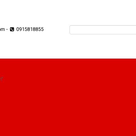
om
-
0915818855
m"