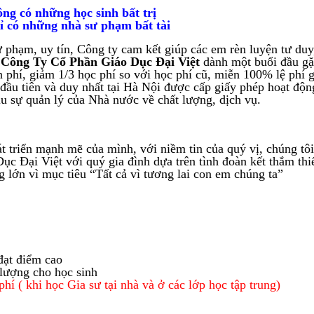
ng có những học sinh bất trị
ỉ có những nhà sư phạm bất tài
phạm, uy tín, Công ty cam kết giúp các em rèn luyện tư duy
.
Công Ty Cổ Phần Giáo Dục Đại Việt
dành một buổi đầu gặ
 phí, giảm 1/3 học phí so với học phí cũ, miễn 100% lệ phí g
 đầu tiên và duy nhất tại Hà Nội được cấp giấy phép hoạt độ
ịu sự quản lý của Nhà nước về chất lượng, dịch vụ.
hát triển mạnh mẽ của mình, với niềm tin của quý vị, chúng tôi
ục Đại Việt
với quý gia đình dựa trên tình đoàn kết thắm thi
 lớn vì mục tiêu “Tất cả vì tương lai con em chúng ta”
đạt điểm cao
 lượng cho học sinh
í ( khi học Gia sư tại nhà và ở các lớp học tập trung)