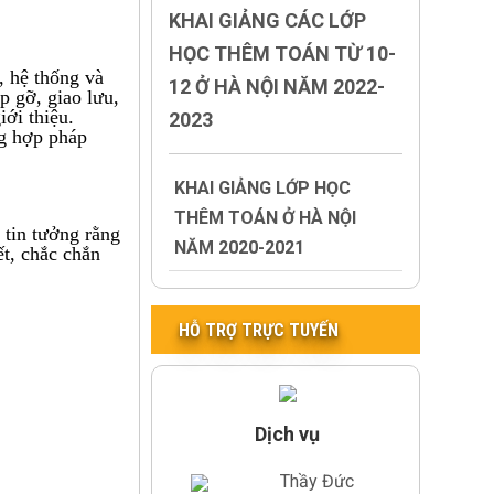
KHAI GIẢNG CÁC LỚP
HỌC THÊM TOÁN TỪ 10-
, hệ thống và
12 Ở HÀ NỘI NĂM 2022-
p gỡ, giao lưu,
iới thiệu.
2023
ng hợp pháp
KHAI GIẢNG LỚP HỌC
THÊM TOÁN Ở HÀ NỘI
 tin tưởng rằng
NĂM 2020-2021
ết, chắc chắn
HỖ TRỢ TRỰC TUYẾN
Dịch vụ
Thầy Đức