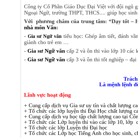
Công ty Cổ Phần Giáo Dục Đại Việt với đội ngũ g
Ngoại Ngữ, trường THPT, THCS.... giúp học sinh
Với phương châm của trung tâm: “Dạy tốt – Họ
nhà môn Văn
:
-
tiểu học: Ghép âm tiết, đánh vần
Gia sư Ngữ văn
giành cho trẻ em …
-
Gia sư Ngữ văn
cấp 2 và ôn thi vào lớp 10 các
-
Gia sư Ngữ văn
cấp 3 và ôn thi tốt nghiệp – đại
Trách
Là mệnh lệnh đ
Lĩnh vực hoạt động
+ Cung cấp dịch vụ Gia sư uy tín và chất lượng ca
+ Tổ chức các lớp luyện thi Đại Học chất lượng c
+ Cung cấp dịch vụ học tập chất lượng cao tại Cô
+ Tổ chức các Lớp luyện thi vào các lớp 10, lớp
+ Tổ chức các lớp Luyện thi Đại học
+ Tổ chức các Lớp học Tiếng Anh cho học sinh, c