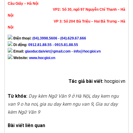
Cầu Giấy – Hà Nội
VP2: Số 30, ngõ 97 Nguyễn Chí Thanh – Hà
Nội
VP 3: Số 204 Bà Triệu – Hai Bà Trưng – Hà
Nội
Điện thoại:
(04).3998.5606 - (04).629.67.666
Di động:
0912.81.88.55 - 0915.81.88.55
Email:
giaoducdaiviet@gmail.com
-
info@hocgioi.vn
Website:
www.hocgioi.vn
Tác giả bài viết:
hocgioi.vn
Từ khóa:
Dạy kèm Ngữ Văn 9 ở Hà Nội
,
day kem ngu
van 9 o ha noi
,
gia su day kem ngu van 9
,
Gia sư dạy
kèm Ngữ Văn 9
Bài viết liên quan