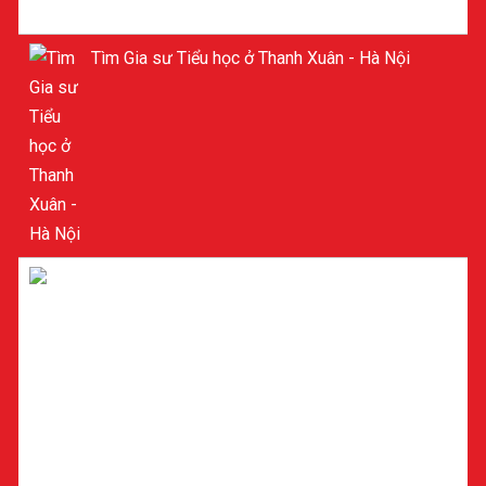
Tìm Gia sư Tiểu học ở Thanh Xuân - Hà Nội
GIA SƯ TIỂU HỌC Ở MỸ ĐÌNH - NAM TỪ LIÊM -
HÀ NỘI