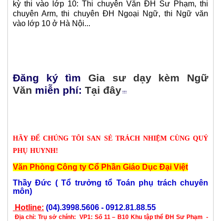
kỳ thi vào lớp 10: Thi chuyên Văn ĐH Sư Phạm, thi
chuyên Arm, thi chuyên ĐH Ngoại Ngữ, thi Ngữ văn
vào lớp 10 ở Hà Nội...
Đăng ký tìm
Gia sư dạy kèm Ngữ
Văn
miễn phí:
Tại đâ
y
!!!
HÃY ĐỂ CHÚNG TÔI SAN SẺ TRÁCH NHIỆM CÙNG QUÝ
PHỤ HUYNH!
Văn Phòng Công ty Cổ Phần Giáo Dục Đại Việt
Thầy Đức ( Tổ trưởng tổ Toán phụ trách chuyên
môn)
Hotline:
(04).3998.5606 - 0912.81.88.55
Địa chỉ:
Trụ sở chính:
VP1: Số 11 – B10 Khu tập thể ĐH Sư Phạm -