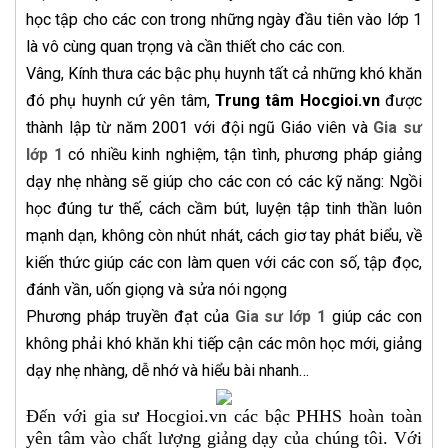
học tập cho các con trong những ngày đầu tiên vào lớp 1
là vô cùng quan trọng và cần thiết cho các con.
Vâng, Kính thưa các bậc phụ huynh tất cả những khó khăn
đó phụ huynh cứ yên tâm,
Trung tâm Hocgioi.vn
được
thành lập từ năm 2001 với đội ngũ Giáo viên và
Gia sư
lớp 1
có nhiều kinh nghiệm, tận tình, phương pháp giảng
dạy nhẹ nhàng sẽ giúp cho các con có các kỹ năng: Ngồi
học đúng tư thế, cách cầm bút, luyện tập tinh thần luôn
mạnh dạn, không còn nhút nhát, cách giơ tay phát biểu, về
kiến thức giúp các con làm quen với các con số, tập đọc,
đánh vần, uốn giọng và sửa nói ngọng
Phương pháp truyền đạt của
Gia sư lớp 1
giúp các con
không phải khó khăn khi tiếp cận các môn học mới, giảng
dạy nhẹ nhàng, dễ nhớ và hiểu bài nhanh…
Đến với gia sư Hocgioi.vn các bậc PHHS hoàn toàn
yên tâm vào chất lượng giảng dạy của chúng tôi. Với