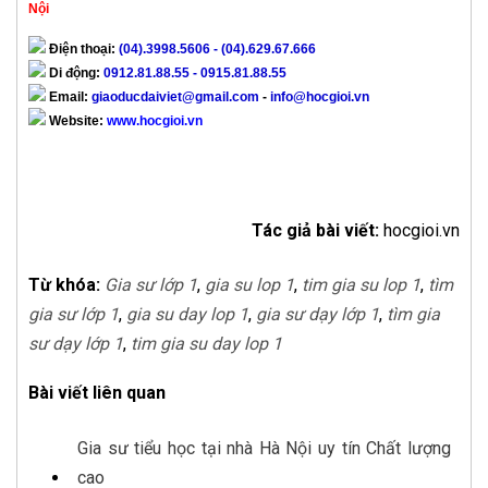
Nội
Điện thoại:
(04).3998.5606 - (04).629.67.666
Di động:
0912.81.88.55 - 0915.81.88.55
Email:
giaoducdaiviet@gmail.com
-
info@hocgioi.vn
Website:
www.hocgioi.vn
Tác giả bài viết:
hocgioi.vn
Từ khóa:
Gia sư lớp 1
,
gia su lop 1
,
tim gia su lop 1
,
tìm
gia sư lớp 1
,
gia su day lop 1
,
gia sư dạy lớp 1
,
tìm gia
sư dạy lớp 1
,
tim gia su day lop 1
Bài viết liên quan
Gia sư tiểu học tại nhà Hà Nội uy tín Chất lượng
cao