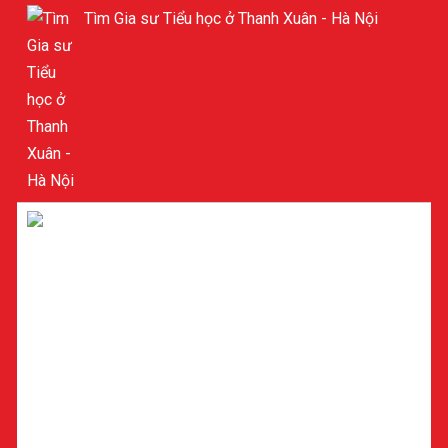
Tìm Gia sư Tiểu học ở Thanh Xuân - Hà Nội
GIA SƯ TIỂU HỌC Ở MỸ ĐÌNH - NAM TỪ LIÊM -
HÀ NỘI