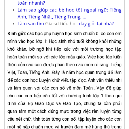
toán nhanh?
Làm sao giúp các bé học tốt ngoại ngữ: Tiếng
Anh, Tiếng Nhật, Tiếng Trung, ...
Làm sao tìm
Gia sư tiểu học
dạy giỏi tại nhà?
Kính gửi:
các bậc phụ huynh học sinh chuẩn bị có con em
mình vào học lớp 1: Học sinh nhỏ tuổi không khỏi những
khó khăn, bỡ ngỡ khi tiếp xúc với môi trường học tập
hoàn toàn mới so với các lớp mẫu giáo. Việc học tập kiến
thức của các con được phân theo các môn rõ ràng: Tiếng
Việt, Toán, Tiếng Anh…Đây là năm học quan trọng để làm
để các con học Luyện chữ viết, tập đọc, Anh văn thiếu nhi
và làm quen với các con số về môn Toán….Vậy để giúp
cho các con tiếp cận tốt với chương trình lớp 1 theo qui
định của Bộ Giáo Dục và Đào Tạo, chúng ta cần phải
quan tâm một cách đúng mực trong việc rèn luyện từng
câu nét chữ, tính toán từng con số, tập luyện cho các con
một nề nếp chuẩn mực và truyền đam mê hứng thú trong