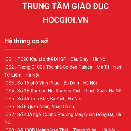
TRUNG TÂM GIÁO DỤC
HOCGIOI.VN
Hệ thống cơ sở
CS1 : PC20 Khu tập thể ĐHSP - Cầu Giấy - Hà Nội
CS2 : Phòng C1803 Tòa nhà Golden Palace - Mễ Trì - Nam
Từ Liêm - Hà Nội
CS3 : Số 16 phố Vĩnh Phúc - Ba Đình - Hà Nội
CS4 : Số 2B Khương Hạ, Khương Đình, Thanh Xuân, Hà Nội
CS5 : Số 46 Trúc Khê, Ba Đình, Hà Nội
CS6 : Số 8 Quan Nhân, Nhân Chính,
CS7 : Số 43A ngõ 15 phố Phương Mai, Quận Đống Đa, Hà
Nội
CS8 : Số 130B Hoàng Văn Thái – Thanh Xuân – Hà Nội