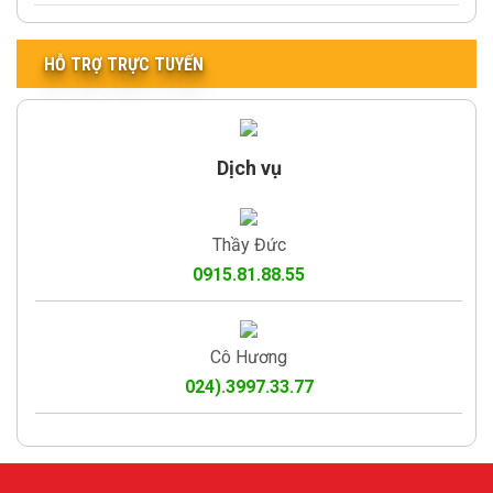
HỖ TRỢ TRỰC TUYẾN
Dịch vụ
Thầy Đức
0915.81.88.55
Cô Hương
024).3997.33.77