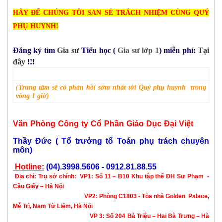
HÃY ĐỂ CHÚNG TÔI SAN SẺ TRÁCH NHIỆM CÙNG QUÝ
PHỤ HUYNH!
Đăng ký tìm
Gia sư
Tiểu học (
Gia sư lớp 1
) miễn phí:
Tại
đâ
y
!!!
(
Trung tâm sẽ có phản hồi
sớm nhất
tới
Quý phụ huynh trong
vòng 1 giờ)
Văn Phòng Công ty Cổ Phần Giáo Dục Đại Việt
Thầy Đức ( Tổ trưởng tổ Toán phụ trách chuyên
môn)
Hotline:
(04).3998.5606 - 0912.81.88.55
Địa chỉ:
Trụ sở chính:
VP1: Số 11 – B10 Khu tập thể ĐH Sư Phạm -
Cầu Giấy – Hà Nội
VP2: Phòng C1803 - Tòa nhà Golden Palace,
Mễ Trì, Nam Từ Liêm, Hà Nội
VP 3: Số 204 Bà Triệu – Hai Bà Trưng – Hà