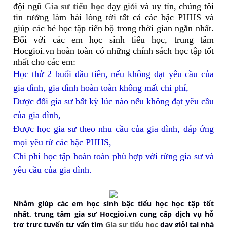
đội ngũ
G
ia sư tiểu học
dạy giỏi và uy tín, chúng tôi
tin tưởng làm hài lòng tới tất cả các bậc PHHS và
giúp các bé học tập tiến bộ trong thời gian ngắn nhất.
Đối với các em học sinh tiểu học, trung tâm
Hocgioi.vn hoàn toàn có những chính sách học tập tốt
nhất cho các em:
Học thử 2 buổi đầu tiên, nếu không đạt yêu cầu của
gia đình, gia đình hoàn toàn không mất chi phí,
Được đổi gia sư bất kỳ lúc nào nếu không đạt yêu cầu
của gia đình,
Được học gia sư theo nhu cầu của gia đình, đáp ứng
mọi yêu từ các bậc PHHS,
Chi phí học tập hoàn toàn phù hợp với từng gia sư và
yêu cầu của gia đình.
Nhằm giúp các em học sinh bậc tiểu học học tập tốt
nhất, trung tâm gia sư Hocgioi.vn cung cấp dịch vụ hỗ
trợ trực tuyến tư vấn tìm
Gia sư tiểu học
dạy giỏi tại nhà