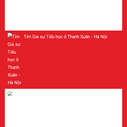
Tìm Gia sư Tiểu học ở Thanh Xuân - Hà Nội
GIA SƯ TIỂU HỌC Ở MỸ ĐÌNH - NAM TỪ LIÊM -
HÀ NỘI