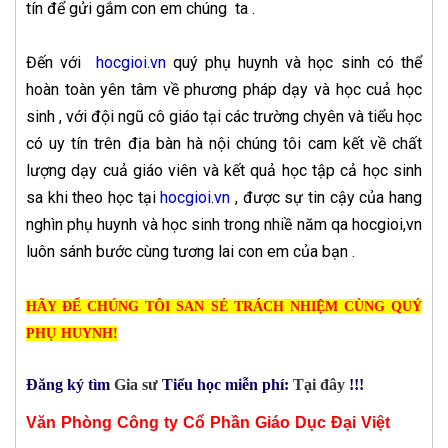
tín để gửi gắm con em chúng ta .
Đến với
hocgioi.vn
quý phụ huynh và học sinh có thể
hoàn toàn yên tâm về phương pháp dạy và học cuả học
sinh , với đội ngũ cô giáo tại các trường chyên và tiểu học
có uy tín trên địa bàn hà nội chúng tôi cam kết về chất
lượng dạy cuả giáo viên và kết quả học tập cả học sinh
sa khi theo học tại
hocgioi.vn
, được sự tin cậy của hang
nghìn phụ huynh và học sinh trong nhiề năm qa hocgioi,vn
luôn sánh bước cùng tương lai con em của bạn .
HÃY ĐỂ CHÚNG TÔI SAN SẺ TRÁCH NHIỆM CÙNG QUÝ
PHỤ HUYNH!
Đăng ký tìm
Gia sư
Tiểu học miễn phí:
Tại đâ
y
!!!
Văn Phòng Công ty Cổ Phần Giáo Dục Đại Việt