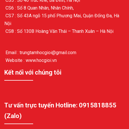
CS5 : Số 46 Trúc Khê, Ba Đình, Hà Nội
CS6 : Số 8 Quan Nhân, Nhân Chính,
CS7 : Số 43A ngõ 15 phố Phương Mai, Quận Đống Đa, Hà
Nội
CS8 : Số 130B Hoàng Văn Thái – Thanh Xuân – Hà Nội
Email : trungtamhocgioi@gmail.com
Website : www.hocgioi.vn
Kết nối với chúng tôi
Tư vấn trực tuyến Hotline: 0915818855
(Zalo)