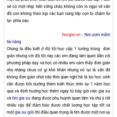
sẽ có một nhịp tiến vững chắc không còn lo ngại về vấn
đề con không theo kịp các bạn cùng lớp cọn bị chậm lùi
lại phía sau.
hocgioi.vn
-
Nơi ươm mầm
tài năng
Chúng ta đều biết ở độ tổi học cấp 1 tưởng trừng đơn
giản nhưng với độ tổi này các em đang làm quen dần với
phương pháp dạy và học có nhiều em cảm thấy đơn giản
nhẹ nhàng chưa có gì khó khăn nhưng nó lại là vấn đề
không đơn giản chút nào thời gian nghỉ hè là lúc học sinh
cần được bồi dưỡng thêm kiến thức nhìn lại 1 năm học
qua và định hướng học thêm ngay từ bây giờ việc gia sư
và
tìm gia sư
đang được phụ huynh quan tâm và chú ý rất
nhiều vậy để đảm bảo được chất lượng học tập tốt và
một
gia sư giỏi
thì điều quan trọng là tìm được một nơi uy