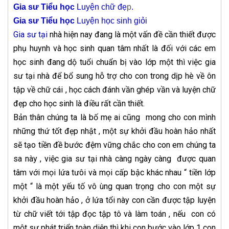
Gia sư Tiểu học
Luyện chữ đẹ
p
.
Gia sư Tiểu học
Luyện học sinh giỏi
Gia sư tại
nhà hiện nay đang là một vấn đề cần thiết được
phụ huynh và học sinh quan tâm nhất là đối với các em
học sinh đang dộ tuổi chuẩn bị vào lớp một thì việc gia
sư tại nhà để bổ sung hỗ trợ cho con trong dịp hè về ôn
tập về chữ cái , học cách đánh vần ghép vần và luyện chữ
đẹp cho học sinh là điều rất cần thiết.
Bản thân chúng ta là bố mẹ ai cũng mong cho con mình
những thứ tốt đẹp nhật , một sự khởi đầu hoàn hảo nhất
sẽ tạo tiền đề bước đệm vững chắc cho con em chúng ta
sa này , việc gia sư tại nhà càng ngày càng được quan
tâm với mọi lứa tưôi và mọi cấp bậc khác nhau “ tiền lớp
một “ là một yếu tố vô ùng quan trọng cho con một sự
khởi đầu hoàn hảo , ở lứa tổi này con cần được tập luyện
từ chữ viết tới tập đọc tập tô và làm toán , nếu con có
một sự phát triển toàn diện thì khi con bước vào lớp 1 con