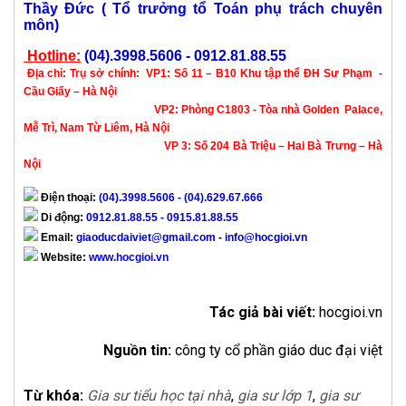
Thầy Đức ( Tổ trưởng tổ Toán phụ trách chuyên
môn)
Hotline:
(04).3998.5606 - 0912.81.88.55
Địa chỉ:
Trụ sở chính:
VP1: Số 11 – B10 Khu tập thể ĐH Sư Phạm -
Cầu Giấy – Hà Nội
VP2: Phòng C1803 - Tòa nhà Golden Palace,
Mễ Trì, Nam Từ Liêm, Hà Nội
VP 3: Số 204 Bà Triệu – Hai Bà Trưng – Hà
Nội
Điện thoại:
(04).3998.5606 - (04).629.67.666
Di động:
0912.81.88.55 - 0915.81.88.55
Email:
giaoducdaiviet@gmail.com
-
info@hocgioi.vn
Website:
www.hocgioi.vn
Tác giả bài viết:
hocgioi.vn
Nguồn tin:
công ty cổ phần giáo duc đại việt
Từ khóa:
Gia sư tiểu học tại nhà
,
gia sư lớp 1
,
gia sư