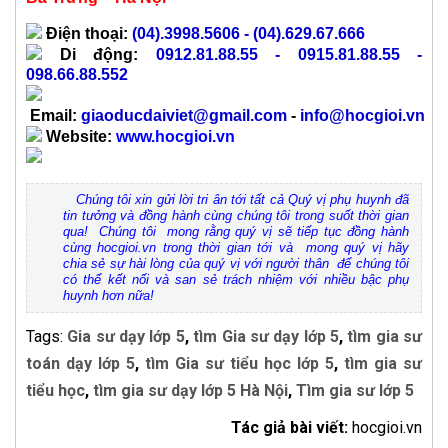
Điện thoại:
(04).3998.5606
- (04).629.67.666
Di động:
0912.81.88.55 - 0915.81.88.55 -
098.66.88.552
Email:
giaoducdaiviet@gmail.com
-
info@hocgioi.vn
Website:
www.hocgioi.vn
Chúng tôi xin gửi lời tri ân tới tất cả Quý vị phụ huynh đã
tin tưởng và đồng hành cùng chúng tôi trong suốt thời gian
qua! Chúng tôi mong rằng quý vị sẽ tiếp tục đồng hành
cùng hocgioi.vn trong thời gian tới và mong quý vị hãy
chia sẻ sự hài lòng của quý vị với người thân để chúng tôi
có thể kết nối và san sẻ trách nhiệm với nhiều bậc phụ
huynh hơn nữa!
Tags:
Gia sư dạy lớp 5
,
tìm Gia sư dạy lớp 5
,
tìm gia sư
toán dạy lớp 5
,
tìm Gia sư tiểu học lớp 5
,
tìm gia sư
tiểu học
,
tìm gia sư dạy lớp 5 Hà Nội
,
Tìm gia sư lớp 5
Tác giả bài viết:
hocgioi.vn