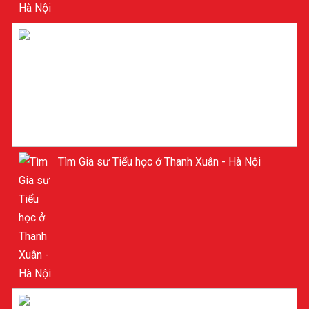
Gia sư Toán ở Cầu Giấy - Hà Nội
Tìm Gia sư Tiểu học ở Thanh Xuân - Hà Nội
GIA SƯ TIỂU HỌC Ở MỸ ĐÌNH - NAM TỪ LIÊM -