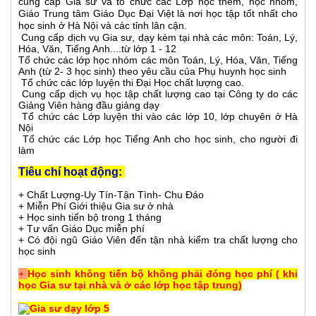
cung cấp Gia sư và tổ chức các Lớp học thêm, học nhóm,
Giáo Trung tâm Giáo Dục Đại Việt là nơi học tập tốt nhất cho
học sinh ở Hà Nội và các tỉnh lân cận.
Cung cấp dịch vụ Gia sư, dạy kèm tại nhà các môn: Toán, Lý,
Hóa, Văn, Tiếng Anh....từ lớp 1 - 12
Tổ chức các lớp học nhóm các môn Toán, Lý, Hóa, Văn, Tiếng
Anh (từ 2- 3 học sinh) theo yêu cầu của Phụ huynh học sinh
Tổ chức các lớp luyện thi Đại Học chất lượng cao.
Cung cấp dịch vụ học tập chất lượng cao tại Công ty do các
Giảng Viên hàng đầu giảng dạy
Tổ chức các Lớp luyện thi vào các lớp 10, lớp chuyên ở Hà
Nội
Tổ chức các Lớp học Tiếng Anh cho học sinh, cho người đi
làm
Tiêu chí hoạt động:
+ Chất Lượng-Uy Tín-Tận Tình- Chu Đáo
+ Miễn Phí Giới thiệu Gia sư ở nhà
+ Học sinh tiến bộ trong 1 tháng
+ Tư vấn Giáo Dục miễn phí
+ Có đội ngũ Giáo Viên đến tận nhà kiểm tra chất lượng cho
học sinh
+
Học sinh không tiến bộ không phải đóng học phí ( khi
học Gia sư tại nhà và ở các lớp học tập trung)