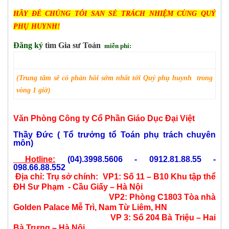
HÃY ĐỂ CHÚNG TÔI SAN SẺ TRÁCH NHIỆM CÙNG QUÝ
PHỤ HUYNH!
Đăng ký
tìm
Gia sư
T
oán
miễn phí:
(
Trung tâm sẽ có phản hồi
sớm nhất
tới
Quý phụ huynh trong
vòng 1 giờ)
Văn Phòng Công ty Cổ Phần Giáo Dục Đại Việt
Thầy Đức ( Tổ trưởng tổ Toán phụ trách chuyên
môn)
Hotline:
(04).3998.5606 - 0912.81.88.55 -
098.66.88.552
Địa chỉ:
Trụ sở chính:
VP1: Số 11 – B10 Khu tập thể
ĐH Sư Phạm - Cầu Giấy – Hà Nội
VP2: Phòng C1803 Tòa nhà
Golden Palace Mễ Trì, Nam Từ Liêm, HN
VP 3: Số 204 Bà Triệu – Hai
Bà Trưng – Hà Nội