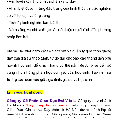
- Rèn luyện kỹ năng tính và phản xạ tư duy
- Phân biệt được những đặc trưng của hình thức thi trắc nghiệm
so với tự luận và ứng dụng
- Tích lũy kinh nghiệm làm bài thi
- Nắm vững và chỉ ra được các dấu hiệu quyết định đến phương
pháp làm bài
Gia sư Đại Việt cam kết sẽ giám sát và quản lý quá trình giảng
dạy của gia sư theo tuần, từ đó gửi các báo cáo tháng đến phụ
huynh học sinh để khách hàng có thể nắm được rõ sự tiến bộ
cũng như những phần học còn yếu của học sinh. Tạo nên sự
tương tác hoàn hảo giữa gia đình, gia sư và học sinh.
Lĩnh vực hoạt động
Công ty Cổ Phần Giáo Dục Đại Việt
là Công ty duy nhất ở
Hà Nội có
Giấy phép kinh doanh
hoạt động trong lĩnh vực
Giáo Dục, Gia sư và Dạy thêm ở Hà Nội, được thành lập từ
năm 2001 với đội ngũ các Giảng viên, Giáo viên ĐH Sư Phạm