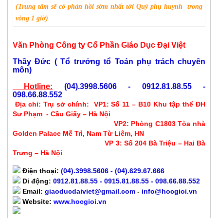
(
Trung tâm sẽ có phản hồi
sớm nhất
tới
Quý phụ huynh trong
vòng 1 giờ)
Văn Phòng Công ty Cổ Phần Giáo Dục Đại Việt
Thầy Đức ( Tổ trưởng tổ Toán phụ trách chuyên
môn)
Hotline:
(04).3998.5606 - 0912.81.88.55 -
098.66.88.552
Địa chỉ:
Trụ sở chính:
VP1: Số 11 – B10 Khu tập thể ĐH
Sư Phạm - Cầu Giấy – Hà Nội
VP2: Phòng C1803 Tòa nhà
Golden Palace Mễ Trì, Nam Từ Liêm, HN
VP 3: Số 204 Bà Triệu – Hai Bà
Trưng – Hà Nội
Điện thoại:
(04).3998.5606
- (04).629.67.666
Di động:
0912.81.88.55 - 0915.81.88.55 - 098.66.88.552
Email:
giaoducdaiviet@gmail.com
-
info@hocgioi.vn
Website:
www.hocgioi.vn