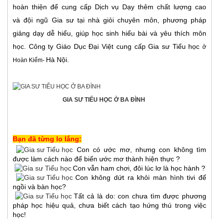
hoàn thiện để cung cấp Dịch vụ Dạy thêm chất lượng cao
và đội ngũ Gia sư tại nhà giỏi chuyên môn, phương pháp
giảng dạy dễ hiểu, giúp học sinh hiểu bài và yêu thích môn
học. Công ty Giáo Dục Đại Việt cung cấp Gia sư Tiểu học
ở
Hà Nội.
Hoàn Kiếm-
GIA SƯ TIỂU HỌC Ở BA ĐÌNH
Bạn đã từng lo lắng:
Con có ước mơ, nhưng con không tìm
được làm cách nào để biến ước mơ thành hiện thực ?
Con vẫn ham chơi, đôi lúc lơ là học hành ?
Con không dứt ra khỏi màn hình tivi để
ngồi và bàn học?
Tất cả là do: con chưa tìm được phương
pháp học hiệu quả, chưa biết cách tạo hứng thú trong việc
học!