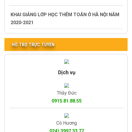
KHAI GIẢNG LỚP HỌC THÊM TOÁN Ở HÀ NỘI NĂM
2020-2021
HỖ TRỢ TRỰC TUYẾN
Dịch vụ
Thầy Đức
0915.81.88.55
Cô Hương
024).3997.33.77