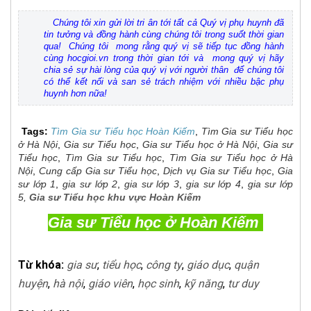
Chúng tôi xin gửi lời tri ân tới tất cả Quý vị phụ huynh đã
tin tưởng và đồng hành cùng chúng tôi trong suốt thời gian
qua! Chúng tôi mong rằng quý vị sẽ tiếp tục đồng hành
cùng hocgioi.vn trong thời gian tới và mong quý vị hãy
chia sẻ sự hài lòng của quý vị với người thân để chúng tôi
có thể kết nối và san sẻ trách nhiệm với nhiều bậc phụ
huynh hơn nữa!
Tags:
Tìm Gia sư Tiểu học
Hoàn Kiếm
,
Tìm Gia sư Tiểu học
ở Hà Nội
,
Gia sư Tiểu học
,
Gia sư Tiểu học ở Hà Nội
,
Gia sư
Tiểu học
,
Tìm Gia sư Tiểu học
,
Tìm Gia sư Tiểu học ở Hà
Nội
,
Cung cấp Gia sư Tiểu học
,
Dịch vụ Gia sư Tiểu học
,
Gia
sư lớp 1
,
gia sư lớp 2
,
gia sư lớp 3
,
gia sư lớp 4
,
gia sư lớp
5
,
Gia sư Tiểu học khu vực Hoàn Kiếm
Gia sư Tiểu học ở Hoàn Kiếm
Từ khóa:
gia sư
,
tiểu học
,
công ty
,
giáo dục
,
quận
huyện
,
hà nội
,
giáo viên
,
học sinh
,
kỹ năng
,
tư duy