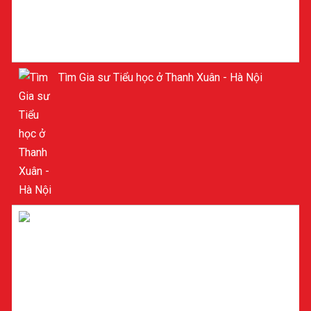
Tìm Gia sư Tiểu học ở Thanh Xuân - Hà Nội
GIA SƯ TIỂU HỌC Ở MỸ ĐÌNH - NAM TỪ LIÊM -
HÀ NỘI