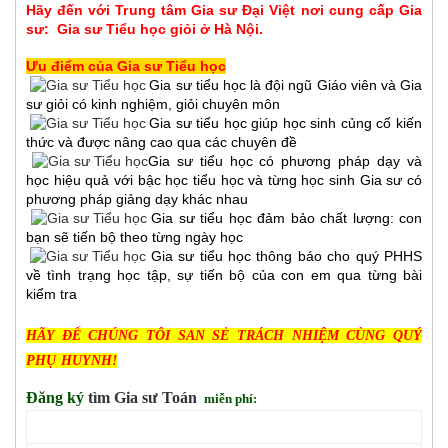
Hãy đến với Trung tâm Gia sư Đại Việt nơi cung cấp Gia
sư:
Gia sư Tiểu học
giỏi ở Hà Nội.
Ưu điểm của Gia sư Tiểu học
Gia sư tiểu học là đội ngũ Giáo viên và Gia
sư giỏi có kinh nghiệm, giỏi chuyên môn
Gia sư tiểu học giúp học sinh củng cố kiến
thức và được nâng cao qua các chuyên đề
Gia sư tiểu học có phương pháp dạy và
học hiệu quả với bậc học tiểu học và từng học sinh Gia sư có
phương pháp giảng dạy khác nhau
Gia sư tiểu học đảm bảo chất lượng: con
bạn sẽ tiến bộ theo từng ngày học
Gia sư tiểu học thông báo cho quý PHHS
về tình trạng học tập, sự tiến bộ của con em qua từng bài
kiểm tra
HÃY ĐỂ CHÚNG TÔI SAN SẺ TRÁCH NHIỆM CÙNG QUÝ
PHỤ HUYNH!
Đăng ký
tìm
Gia sư
T
oán
miễn phí: