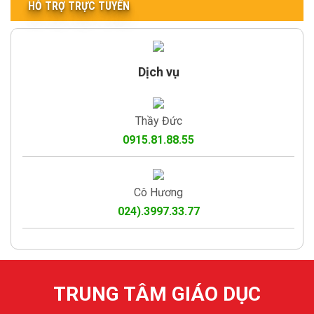
HỖ TRỢ TRỰC TUYẾN
Dịch vụ
Thầy Đức
0915.81.88.55
Cô Hương
024).3997.33.77
TRUNG TÂM GIÁO DỤC