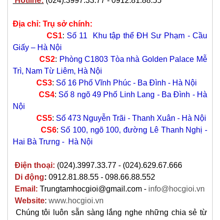
Hotline:
(024).3997.33.77 - 0912.81.88.55
Địa chỉ: Trụ sở chính:
CS1
:
Số 11 Khu tập thể ĐH Sư Phạm - Cầu
Giấy – Hà Nội
CS2
:
Phòng C1803 Tòa nhà Golden Palace Mễ
Trì, Nam Từ Liêm, Hà Nội
CS3
:
Số 16 Phố Vĩnh Phúc - Ba Đình - Hà Nội
CS4
:
Số 8 ngõ 49 Phố Linh Lang - Ba Đình - Hà
Nội
CS5
:
Số 473 Nguyễn Trãi - Thanh Xuân - Hà Nội
CS6
:
Số 100, ngõ 100, đường Lê Thanh Nghị -
Hai Bà Trưng - Hà Nội
Điện thoại:
(024).3997.33.77 - (024).629.67.666
Di động
:
0912.81.88.55 - 098.66.88.552
Email:
Trungtamhocgioi@gmail.com -
info@hocgioi.vn
Website
:
www.hocgioi.vn
Chúng tôi luôn sẵn sàng lắng nghe những chia sẻ từ