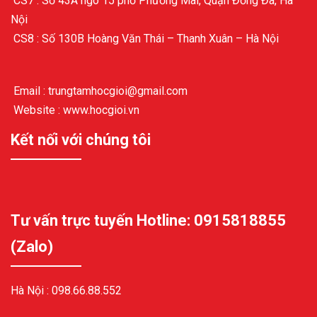
CS7 : Số 43A ngõ 15 phố Phương Mai, Quận Đống Đa, Hà
Nội
CS8 : Số 130B Hoàng Văn Thái – Thanh Xuân – Hà Nội
Email : trungtamhocgioi@gmail.com
Website : www.hocgioi.vn
Kết nối với chúng tôi
Tư vấn trực tuyến Hotline: 0915818855
(Zalo)
Hà Nội :
098.66.88.552