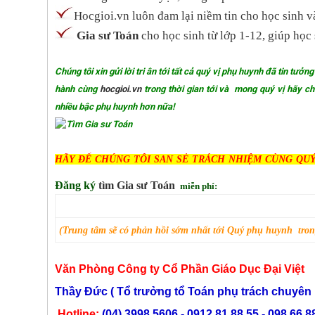
Hocgioi.vn luôn đam lại niềm tin cho học sinh 
Gia sư Toán
cho học sinh từ lớp 1-12, giúp họ
Chúng tôi xin gửi lời tri ân tới tất cả quý vị phụ huynh đã tin tư
hành cùng
hocgioi.vn
trong thời gian tới và mong quý vị hãy chi
nhiều bậc phụ huynh hơn nữa!
HÃY ĐỂ CHÚNG TÔI SAN SẺ TRÁCH NHIỆM CÙNG QU
Đăng ký
tìm
Gia sư
T
oán
miễn phí:
(
Trung tâm sẽ có phản hồi
sớm nhất
tới
Quý phụ huynh trong
Văn Phòng Công ty Cổ Phần Giáo Dục Đại Việt
Thầy Đức ( Tổ trưởng tổ Toán phụ trách chuyê
Hotline:
(04).3998.5606 - 0912.81.88.55 - 098.66.8