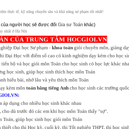
iệm thực tế, kỹ năng chuyên sâu và khả năng sư phạm tốt nhất!
 của người học sẽ được đổi
Gia sư Toán
khác)
uy nhất ở Hà Nội
OÁN
CỦA TRUNG TÂM HOCGIOI.VN
 nghiệp Đại học Sư phạm -
khoa toán
giỏi chuyên môn, giảng dạy
 thi Đại Học với điểm số cao có kinh nghiệm dạy kèm cho học s
tiến bộ và học giỏi môn Toán cho học sinh có học lực khác nh
từng học sinh, giúp học sinh thích học môn Toán
nh hiểu bài, nhớ lâu và yêu thích môn Toán
 dạy kèm môn
toán bằng tiếng Anh
cho học sinh các trường quốc 
IOI.VN:
m áp dụng cho nhiều học sinh khác nhau
 cho dù trước đó các em khi học môn Toán thấy "sợ".
n Toán, giúp học sinh học giỏi môn Toán
hiết cho thi Học kỳ, cuối kỳ, thi Tốt nghiệp THPT, thi học sinh 