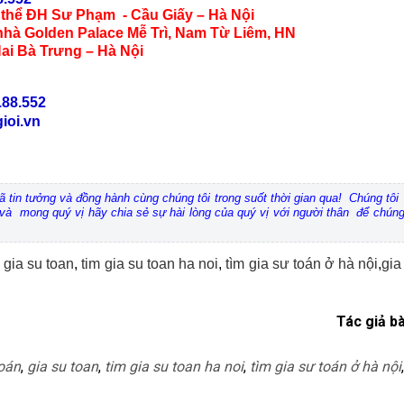
p thể ĐH Sư Phạm - Cầu Giấy – Hà Nội
Palace Mễ Trì, Nam Từ Liêm, HN
Trưng – Hà Nội
.88.552
ioi.vn
h đã tin tưởng và đồng hành cùng chúng tôi trong suốt thời gian qua! Chúng tô
i và mong quý vị hãy chia sẻ sự hài lòng của quý vị với người thân để chúng 
!
,
gia su toan
,
tim gia su toan ha noi
,
tìm gia sư toán ở hà nội
,
gia
Tác giả bà
toán
,
gia su toan
,
tim gia su toan ha noi
,
tìm gia sư toán ở hà nội