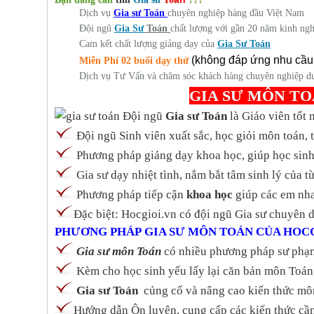
Dịch vụ
Gia
sư Toán
chuyên nghiệp hàng đầu Việt Nam
Đội ngũ
Gia
Sư
Toán
chất lượng với gần 20 năm kinh ngh
Cam kết chất lượng giảng dạy của
Gia Sư
Toán
(không đáp ứng nhu cầu
Miễn Phí 02 buổi dạy thử
Dịch vụ Tư Vấn và chăm sóc khách hàng chuyên nghiệp d
GIA SƯ MÔN T
Đội ngũ
Gia sư Toán
là Giáo viên tốt
Đội ngũ Sinh viên xuất sắc, học giỏi môn toán,
Phương pháp giảng dạy khoa học, giúp học sinh 
Gia sư dạy nhiệt tình, nắm bắt tâm sinh lý của 
Phương pháp tiếp cận
khoa học
giúp các em nha
Đặc biệt: Hocgioi.vn có đội ngũ Gia sư chuyên
PHƯƠNG PHÁP GIA SƯ MÔN TOÁN CỦA HOCG
Gia sư môn Toán
có nhiều phương pháp sư phạ
Kèm cho học sinh yếu lấy lại căn bản môn Toán,
Gia sư Toán
củng cố và nâng cao kiến thức mô
Hướng dẫn Ôn luyện, cung cấp các kiến thức cần t