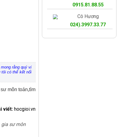
0915.81.88.55
Cô Hương
024).3997.33.77
i mong rằng quý vị
tôi có thể kết nối
 sư môn toán
,
tìm
i viết:
hocgioi.vn
,
gia sư môn