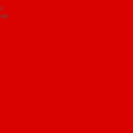
ỘI
 NỘI