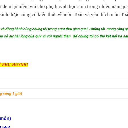
và đem lại niềm vui cho phụ huynh học sinh trong nhiều năm qu
c sinh được củng cố kiến thức về môn Toán và yêu thích môn To
ởng và đồng hành cùng chúng tôi trong suốt thời gian qua! Chúng tôi mong rằng qu
a sẻ sự hài lòng của quý vị với người thân để chúng tôi có thể kết nối và sa
Ý PHỤ HUYNH!
 vòng 1 giờ)
n môn)
8.552