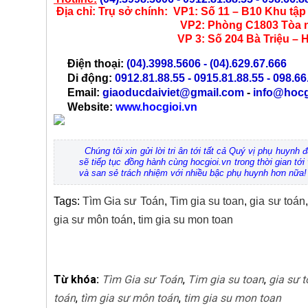
Địa chỉ:
Trụ sở chính:
VP1: Số 11 – B10 Khu tậ
VP2: Phòng C1803 Tòa nhà Golden 
VP 3: Số 204 Bà Triệu – Hai Bà 
Điện thoại:
(04).3998.5606
- (04).629.67.666
Di động:
0912.81.88.55 - 0915.81.88.55 - 098.66
Email:
giaoducdaiviet@gmail.com
-
info@hocg
Website:
www.hocgioi.vn
Chúng tôi xin gửi lời tri ân tới tất cả Quý vị phụ huyn
sẽ tiếp tục đồng hành cùng hocgioi.vn trong thời gian tớ
và san sẻ trách nhiệm với nhiều bậc phụ huynh hơn nữa
Tags:
Tìm Gia sư Toán
,
Tim gia su toan
,
gia sư toán
gia sư môn toán
,
tim gia su mon toan
Từ khóa:
Tìm Gia sư Toán
,
Tim gia su toan
,
gia sư 
toán
,
tìm gia sư môn toán
,
tim gia su mon toan