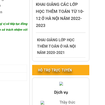
KHAI GIẢNG CÁC LỚP
a
HỌC THÊM TOÁN TỪ 10-
án
12 Ở HÀ NỘI NĂM 2022-
ý vị sẽ tiếp tục đồng
2023
n sẻ trách nhiệm với
KHAI GIẢNG LỚP HỌC
THÊM TOÁN Ở HÀ NỘI
NĂM 2020-2021
HỖ TRỢ TRỰC TUYẾN
Dịch vụ
Thầy Đức