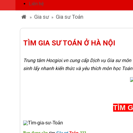
Liên hệ
Gia sư
Gia sư Toán
»
»
TÌM GIA SƯ TOÁN Ở HÀ NỘI
Trung tâm Hocgioi.vn cung cấp Dịch vụ Gia sư môn T
sinh lấy nhanh kiến thức và yêu thích môn học Toán
TÌM 
án
Bạn đang cần
tìm
Gia s
ư
To
???