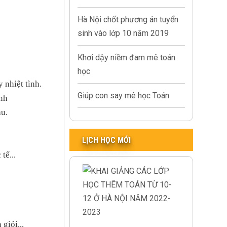
Hà Nội chốt phương án tuyển
sinh vào lớp 10 năm 2019
Khơi dậy niềm đam mê toán
học
 nhiệt tình.
Giúp con say mê học Toán
inh
au.
LỊCH HỌC MỚI
tế...
giỏi...