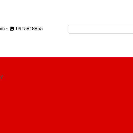
om
-
0915818855
m"