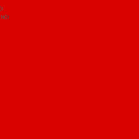
ỘI
 NỘI