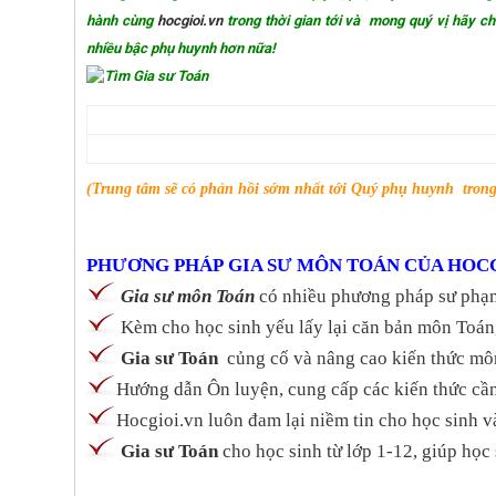
hành cùng
hocgioi.vn
trong thời gian tới và mong quý vị hãy chi
nhiều bậc phụ huynh hơn nữa!
(
Trung tâm sẽ có phản hồi
sớm nhất
tới
Quý phụ huynh trong 
PHƯƠNG PHÁP GIA SƯ MÔN TOÁN CỦA HOCG
Gia sư môn Toán
có nhiều phương pháp sư phạ
Kèm cho học sinh yếu lấy lại căn bản môn Toán,
Gia sư Toán
củng cố và nâng cao kiến thức mô
Hướng dẫn Ôn luyện, cung cấp các kiến thức cần t
Hocgioi.vn luôn đam lại niềm tin cho học sinh 
Gia sư Toán
cho học sinh từ lớp 1-12, giúp họ