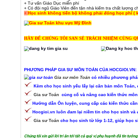
+ Tư vấn Giáo Dục miễn phí
+ Có đội ngũ Giáo Viên đến tận nhà kiểm tra chất lượng c
+
Học sinh không tiến bộ không phải đóng học phí ( kh
HÃY ĐỂ CHÚNG TÔI SAN SẺ TRÁCH NHIỆM CÙNG Q
PHƯƠNG PHÁP GIA SƯ MÔN TOÁN CỦA HOCGIOI.VN:
Gia sư môn Toán
có nhiều phương phá
Kèm cho học sinh yếu lấy lại căn bản môn Toán, 
Gia sư Toán
củng cố và nâng cao kiến thức môn
Hướng dẫn Ôn luyện, cung cấp các kiến thức cần thi
Hocgioi.vn luôn đam lại niềm tin cho học sinh và
Gia sư Toán
cho học sinh từ lớp 1-12, giúp học 
Chúng tôi xin gửi lời tri ân tới tất cả quý vị phụ huynh đã tin tư