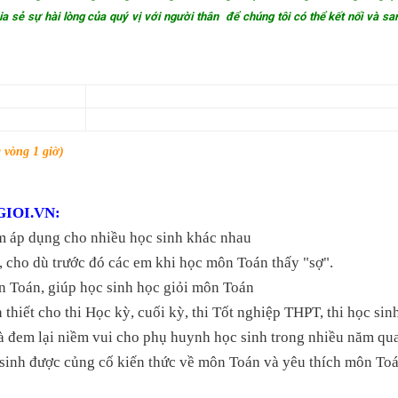
a sẻ sự hài lòng của quý vị với người thân để chúng tôi có thể kết nối và sa
vòng 1 giờ)
IOI.VN:
m áp dụng cho nhiều học sinh khác nhau
 cho dù trước đó các em khi học môn Toán thấy "sợ".
n Toán, giúp học sinh học giỏi môn Toán
hiết cho thi Học kỳ, cuối kỳ, thi Tốt nghiệp THPT, thi học sinh 
và đem lại niềm vui cho phụ huynh học sinh trong nhiều năm qu
c sinh được củng cố kiến thức về môn Toán và yêu thích môn To