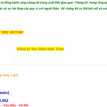
ởng và đồng hành cùng chúng tôi trong suốt thời gian qua! Chúng tôi mong rằng qu
a sẻ sự hài lòng của quý vị với người thân để chúng tôi có thể kết nối và sa
Ý PHỤ HUYNH!
Đăng ký học thêm môn Toán
 vòng 1 giờ)
n môn)
8.552
 - Cầu Giấy – Hà Nội