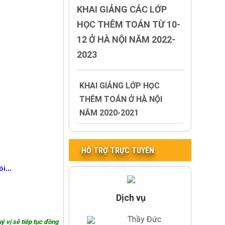
KHAI GIẢNG CÁC LỚP
HỌC THÊM TOÁN TỪ 10-
12 Ở HÀ NỘI NĂM 2022-
2023
KHAI GIẢNG LỚP HỌC
THÊM TOÁN Ở HÀ NỘI
NĂM 2020-2021
HỖ TRỢ TRỰC TUYẾN
i...
Dịch vụ
Thầy Đức
ý vị sẽ tiếp tục đồng