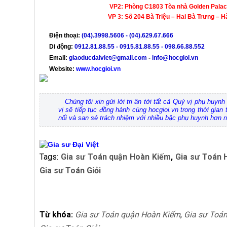
VP2: Phòng C1803 Tòa nhà Golden Palace Mễ Tr
VP 3: Số 204 Bà Triệu – Hai Bà Trưng – Hà 
Điện thoại:
(04).3998.5606
- (04).629.67.666
Di động:
0912.81.88.55 - 0915.81.88.55 - 098.66.88.552
Email:
giaoducdaiviet@gmail.com
-
info@hocgioi.vn
Website:
www.hocgioi.vn
Chúng tôi xin gửi lời tri ân tới tất cả Quý vị phụ huy
vị sẽ tiếp tục đồng hành cùng hocgioi.vn trong thời gian
nối và san sẻ trách nhiệm với nhiều bậc phụ huynh hơn 
Tags:
Gia sư Toán quận Hoàn Kiếm
,
Gia sư Toán 
Gia sư Toán Giỏi
Từ khóa:
Gia sư Toán quận Hoàn Kiếm
,
Gia sư Toá