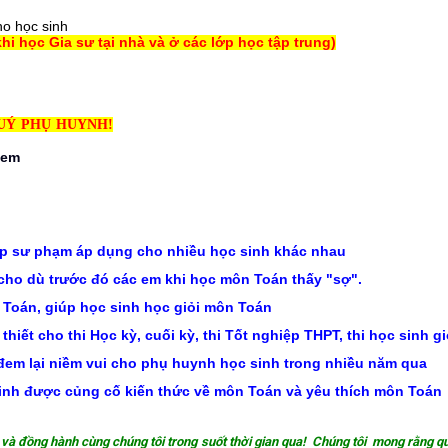
ho học sinh
i học Gia sư tại nhà và ở các lớp học tập trung)
UÝ PHỤ HUYNH!
p sư phạm áp dụng cho nhiều học sinh khác nhau
cho dù trước đó các em khi học môn Toán thấy "sợ".
 Toán, giúp học sinh học giỏi môn Toán
ết cho thi Học kỳ, cuối kỳ, thi Tốt nghiệp THPT, thi học sinh giỏ
 đem lại niềm vui cho phụ huynh học sinh trong nhiều năm qua
sinh được củng cố kiến thức về môn Toán và yêu thích môn Toán
ởng và đồng hành cùng chúng tôi trong suốt thời gian qua! Chúng tôi mong rằng qu