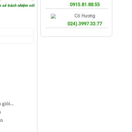
0915.81.88.55
n sẻ trách nhiệm với
Cô Hương
024).3997.33.77
giỏi...
a
án