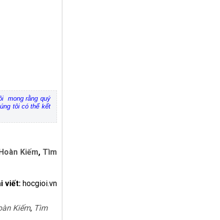
 tôi mong rằng quý
úng tôi có thể kết
 Hoàn Kiếm
,
Tìm
i viết:
hocgioi.vn
oàn Kiếm
,
Tìm