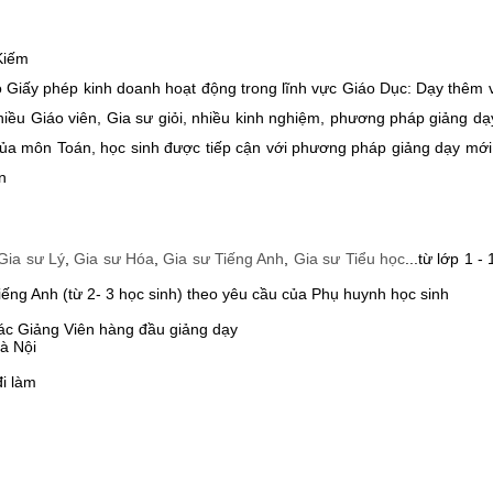
Kiếm
có Giấy phép kinh doanh hoạt động trong lĩnh vực Giáo Dục: Dạy thêm
ều Giáo viên, Gia sư giỏi, nhiều kinh nghiệm, phương pháp giảng dạ
của môn Toán, học sinh được tiếp cận với phương pháp giảng dạy mới
n
Gia sư Lý
,
Gia sư Hóa
,
Gia sư Tiếng Anh
,
Gia sư Tiểu học
...từ lớp 1 
ếng Anh (từ 2- 3 học sinh) theo yêu cầu của Phụ huynh học sinh
các Giảng Viên hàng đầu giảng dạy
à Nội
i làm