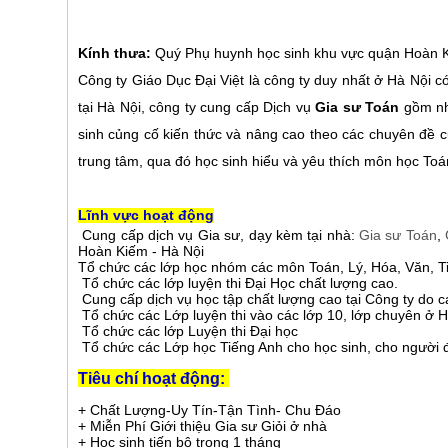
Quý Phụ huynh học sinh khu vực quận Hoàn 
Kính thưa:
Công ty Giáo Dục Đại Việt là công ty duy nhất ở Hà Nội 
tại Hà Nội, công ty cung cấp Dịch vụ
gồm nhi
Gia sư Toán
sinh củng cố kiến thức và nâng cao theo các chuyên đề 
trung tâm, qua đó học sinh hiểu và yêu thích môn học Toá
Lĩnh vực hoạt động
Cung cấp dịch vụ Gia sư, dạy kèm tại nhà:
Gia sư Toán
,
Hoàn Kiếm - Hà Nội
Tổ chức các lớp học nhóm các môn Toán, Lý, Hóa, Văn, Ti
Tổ chức các lớp luyện thi Đại Học chất lượng cao.
Cung cấp dịch vụ học tập chất lượng cao tại Công ty do 
Tổ chức các Lớp luyện thi vào các lớp 10, lớp chuyên ở H
Tổ chức các lớp Luyện thi Đại học
Tổ chức các Lớp học Tiếng Anh cho học sinh, cho người đ
Tiêu chí hoạt động:
+ Chất Lượng-Uy Tín-Tận Tình- Chu Đáo
+ Miễn Phí Giới thiệu Gia sư Giỏi ở nhà
+ Học sinh tiến bộ trong 1 tháng