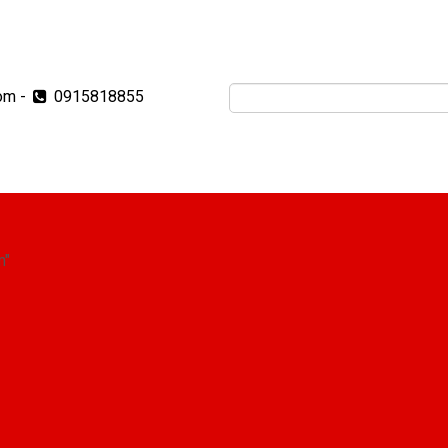
om
-
0915818855
m"