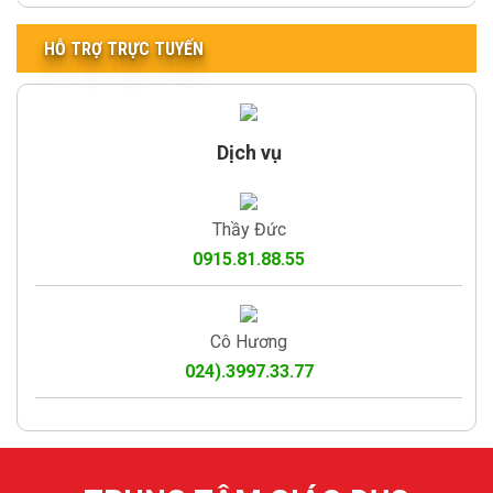
HỖ TRỢ TRỰC TUYẾN
Dịch vụ
Thầy Đức
0915.81.88.55
Cô Hương
024).3997.33.77