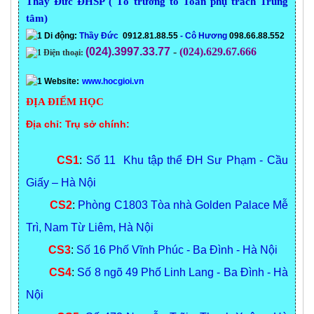
Thầy Đức ĐHSP ( Tổ trưởng tổ Toán phụ trách Trung
tâm)
Di động:
Thầy Đức
0912.81.88.55
- Cô Hương
098.66.88.552
(024).3997.33.77
-
(024).629.67.666
Điện thoại:
Website:
www.hocgioi.vn
ĐỊA ĐIỂM HỌC
Địa chỉ: Trụ sở chính:
CS1
:
Số 11 Khu tập thể ĐH Sư Phạm - Cầu
Giấy – Hà Nội
CS2
:
Phòng C1803 Tòa nhà Golden Palace Mễ
Trì, Nam Từ Liêm, Hà Nội
CS3
:
Số 16 Phố Vĩnh Phúc - Ba Đình - Hà Nội
CS4
:
Số 8 ngõ 49 Phố Linh Lang - Ba Đình - Hà
Nội