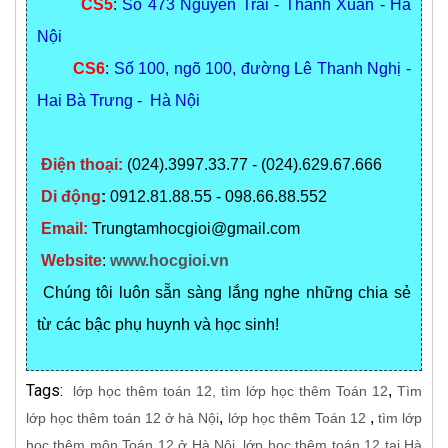
CS5
:
Số 473 Nguyễn Trãi - Thanh Xuân - Hà
Nội
CS6
:
Số 100, ngõ 100, đường Lê Thanh Nghị -
Hai Bà Trưng - Hà Nội
Điện thoại:
(024).3997.33.77 - (024).629.67.666
Di động
:
0912.81.88.55 - 098.66.88.552
Email:
Trungtamhocgioi@gmail.com
Website
:
www.hocgioi.vn
Chúng tôi luôn sẵn sàng lắng nghe những chia sẻ
từ các bậc phụ huynh và học sinh!
Tags:
,
lớp học thêm toán 12, tìm lớp học thêm Toán 12
Tìm
,
,
lớp học thêm toán 12 ở hà Nội
lớp học thêm Toán 12
tìm lớp
,
học thêm môn Toán 12 ở Hà Nội
lớp học thêm toán 12 tại Hà