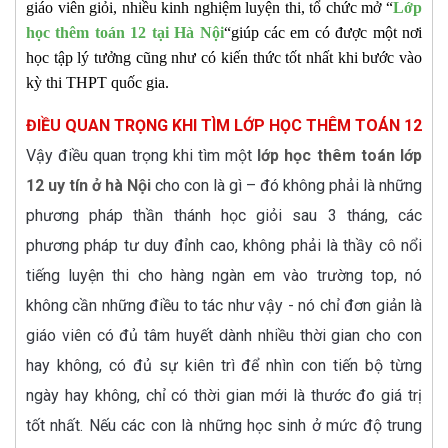
giáo viên giỏi, nhiều kinh nghiệm luyện thi, tổ chức mở “
Lớp
học thêm toán 12 tại Hà Nội
“giúp các em có được một nơi
học tập lý tưởng cũng như có kiến thức tốt nhất khi bước vào
kỳ thi THPT quốc gia.
ĐIỀU QUAN TRỌNG KHI
TÌM LỚP HỌC THÊM TOÁN 12
Vậy điều quan trọng khi tìm một
lớp học thêm toán lớp
12 uy tín ở hà Nội
cho con là gì – đó không phải là những
phương pháp thần thánh học giỏi sau 3 tháng, các
phương pháp tư duy đỉnh cao, không phải là thầy cô nổi
tiếng luyện thi cho hàng ngàn em vào trường top, nó
không cần những điều to tác như vậy - nó chỉ đơn giản là
giáo viên có đủ tâm huyết dành nhiều thời gian cho con
hay không, có đủ sự kiên trì để nhìn con tiến bộ từng
ngày hay không, chỉ có thời gian mới là thước đo giá trị
tốt nhất. Nếu các con là những học sinh ở mức độ trung