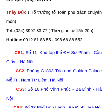
Thầy Đức
( Tổ trưởng tổ Toán phụ trách chuyên
môn)
Tel:
(024).3997.33.77 ( Thời gian từ 15h-20h)
:
Hotline
0912.81.88.55 - 098.66.88.552
CS1
:
Số 11 Khu tập thể ĐH Sư Phạm - Cầu
Giấy – Hà Nội
CS2
:
Phòng C1803 Tòa nhà Golden Palace
Mễ Trì, Nam Từ Liêm, Hà Nội
CS3
:
Số 16 Phố Vĩnh Phúc - Ba Đình - Hà
Nội
CS4
:
Số 33 Phố Linh Lang - Ba Đình - Hà Nội