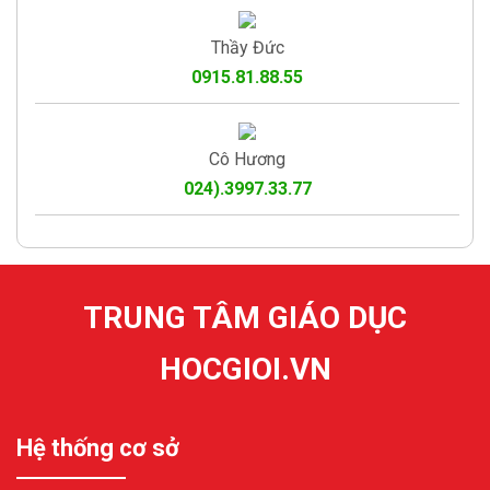
Thầy Đức
0915.81.88.55
Cô Hương
024).3997.33.77
TRUNG TÂM GIÁO DỤC
HOCGIOI.VN
Hệ thống cơ sở