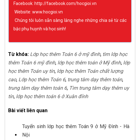
Facebook: http://facebook.com/hocgioi.vn
Website: www.hocgioi.vn
Chúng tôi luôn sẵn sàng lắng nghe những chia sẻ từ các
bậc phụ huynh và học sinh!
Từ khóa:
Lớp học thêm Toán 6 ở mỹ đình
,
tìm lớp học
thêm Toán 6 mỹ đình
,
lớp học thêm toán ở Mỹ đình
,
lớp
học thêm Toán uy tín
,
lớp học thêm Toán chất lượng
cao
,
Lớp học thêm Toán 6
,
trung tâm dạy thêm toán
,
trung tâm dạy thêm toán 6
,
Tìm trung tâm dạy thêm uy
tín
,
lớp học thêm toán 6 ở Xuân đỉnh
Bài viết liên quan
Tuyển sinh lớp học thêm Toán 9 ở Mỹ Đình - Hà
Nội