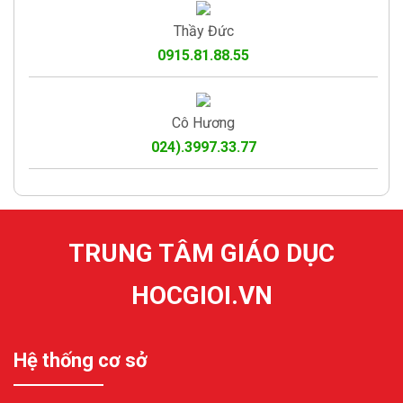
Thầy Đức
0915.81.88.55
Cô Hương
024).3997.33.77
TRUNG TÂM GIÁO DỤC
HOCGIOI.VN
Hệ thống cơ sở