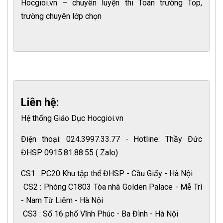
Hocgioi.vn – chuyên luyện thi Toán trường Top,
trường chuyên lớp chọn
Liên hệ:
Hệ thống Giáo Dục Hocgioi.vn
Điện thoại: 024.3997.33.77 - Hotline: Thầy Đức
ĐHSP 0915.81.88.55 ( Zalo)
CS1 : PC20 Khu tập thể ĐHSP - Cầu Giấy - Hà Nội
CS2 : Phòng C1803 Tòa nhà Golden Palace - Mễ Trì
- Nam Từ Liêm - Hà Nội
CS3 : Số 16 phố Vĩnh Phúc - Ba Đình - Hà Nội