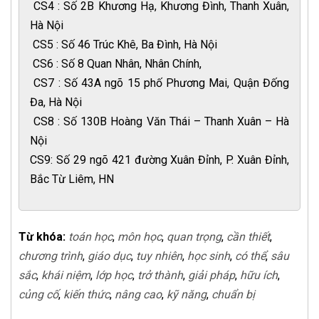
CS4 : Số 2B Khương Hạ, Khương Đình, Thanh Xuân,
Hà Nội
CS5 : Số 46 Trúc Khê, Ba Đình, Hà Nội
CS6 : Số 8 Quan Nhân, Nhân Chính,
CS7 : Số 43A ngõ 15 phố Phương Mai, Quận Đống
Đa, Hà Nội
CS8 : Số 130B Hoàng Văn Thái – Thanh Xuân – Hà
Nội
CS9: Số 29 ngõ 421 đường Xuân Đỉnh, P. Xuân Đỉnh,
Bắc Từ Liêm, HN
Từ khóa:
toán học
,
môn học
,
quan trọng
,
cần thiết
,
chương trình
,
giáo dục
,
tuy nhiên
,
học sinh
,
có thể
,
sâu
sắc
,
khái niệm
,
lớp học
,
trở thành
,
giải pháp
,
hữu ích
,
củng cố
,
kiến thức
,
nâng cao
,
kỹ năng
,
chuẩn bị