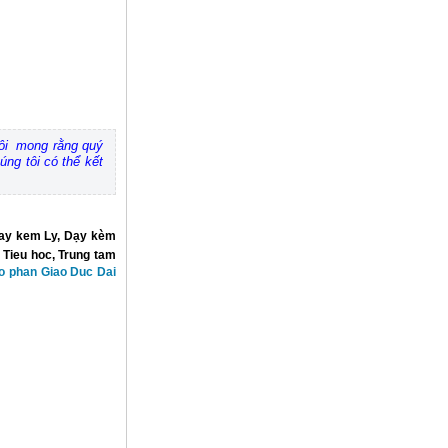
 tôi mong rằng quý
úng tôi có thể kết
ay kem Ly
,
Dạy kèm
Tieu hoc
,
Trung tam
o phan Giao Duc Dai