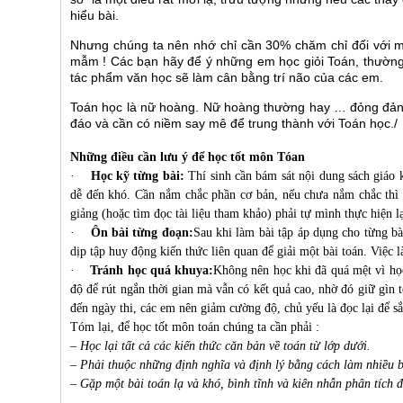
hiểu bài.
Nhưng chúng ta nên nhớ chỉ cần 30% chăm chỉ đối với m
mẫm ! Các bạn hãy để ý những em học giỏi Toán, thường 
tác phẩm văn học sẽ làm cân bằng trí não của các em.
Toán học là nữ hoàng. Nữ hoàng thường hay … đỏng đảnh,
đáo và cần có niềm say mê để trung thành với Toán học./
Những điều cần lưu ý để học tốt môn Tóan
·
Học kỹ từng bài:
Thí sinh cần bám sát nội dung sách giáo k
dễ đến khó. Cần nắm chắc phần cơ bản, nếu chưa nắm chắc thì k
giảng (hoặc tìm đọc tài liệu tham khảo) phải tự mình thực hiện l
·
Ôn bài từng đoạn:
Sau khi làm bài tập áp dụng cho từng bài
dịp tập huy động kiến thức liên quan để giải một bài toán. Việc l
·
Tránh học quá khuya:
Không nên học khi đã quá mệt vì học
độ để rút ngắn thời gian mà vẫn có kết quả cao, nhờ đó giữ gìn t
đến ngày thi, các em nên giảm cường độ, chủ yếu là đọc lại để s
Tóm lại, để học tốt môn toán chúng ta cần phải :
– Học lại tất cả các kiến thức căn bản về toán từ lớp dưới.
– Phải thuộc những định nghĩa và định lý bằng cách làm nhiều b
– Gặp một bài toán lạ và khó, bình tĩnh và kiên nhẫn phân tích 