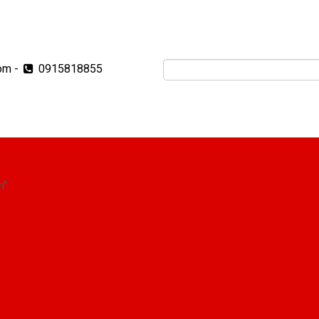
om
-
0915818855
m"