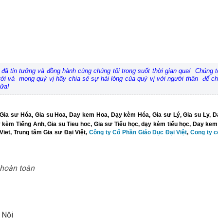
ynh đã tin tưởng và đồng hành cùng chúng tôi trong suốt thời gian qua! Chúng
 tới và mong quý vị hãy chia sẻ sự hài lòng của quý vị với người thân để ch
nữa!
Gia sư Hóa
,
Gia su Hoa
,
Day kem Hoa
,
Dạy kèm Hóa
,
Gia sư Lý
,
Gia su Ly
,
D
 kèm Tiếng Anh
,
Gia su Tieu hoc
,
Gia sư Tiểu học
,
dạy kèm tiểu học
,
Day kem 
Viet
,
Trung tâm Gia sư Đại Việt
,
Công ty Cổ Phần Giáo Dục Đại Việt
,
Cong ty c
hoàn toàn
 Nội