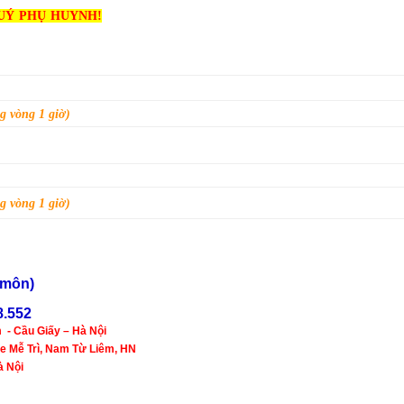
UÝ PHỤ HUYNH!
 vòng 1 giờ)
 vòng 1 giờ)
n môn)
8.552
 - Cầu Giấy – Hà Nội
ì, Nam Từ Liêm, HN
Nội