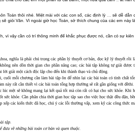
ôn Toán thôi nhé. Miệt mài với các con số, các định lý … sẽ dễ dẫn
sẽ giỏi Văn. Vì ngoài giờ học Toán, sở thích chung của các em này 
 vì vậy cần có trí thông minh để khắc phục được nó, cần có sự kiên
hoa, nghĩa là phải chú trọng các phần lý thuyết cơ bản, đọc kỹ lý thuyết rồi 
hông nên dồn thời gian cho phần nâng cao; các bài tập không tự giải được t
ại lời giải một cách độc lập cho đến khi thành thạo và chủ động.
, cuối mỗi chương cần làm bài tập ôn để nhìn lại các bài toán có tính chất tổ
àm này rất cần thiết vì các bài toán tổng hợp thường sẽ rất gần giống với đềthi.
 lúc mệt sẽ không mang lại kết quả tốt mà còn rất có hại cho sức khỏe. Khi h
ốt sức khỏe. Cần phân chia thời gian học tập sao cho việc học thật đều đặn, b
ắp xếp các kiến thức đã học, chú ý các lỗi thường vấp, xem kỹ các công thức 
ài tập.
để đưa về những bài toán cơ bản và quen thuộc.