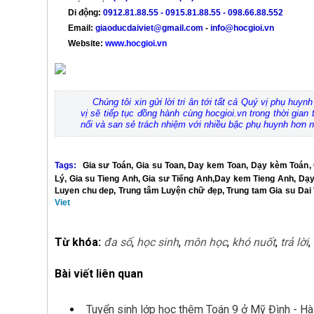
Di động:
0912.81.88.55 - 0915.81.88.55 - 098.66.88.552
Email:
giaoducdaiviet@gmail.com
-
info@hocgioi.vn
Website:
www.hocgioi.vn
Chúng tôi xin gửi lời tri ân tới tất cả Quý vị phụ hu
vị sẽ tiếp tục đồng hành cùng hocgioi.vn trong thời gian
nối và san sẻ trách nhiệm với nhiều bậc phụ huynh hơn 
Tags:
Gia sư Toán
,
Gia su Toan
,
Day kem Toan
,
Dạy kèm Toán
,
Lý
,
Gia su Tieng Anh
,
Gia sư Tiếng Anh
,
Day kem Tieng Anh
,
Dạy
Luyen chu dep
,
Trung tâm Luyện chữ đẹp
,
Trung tam Gia su Dai 
Viet
Từ khóa:
đa số
,
học sinh
,
môn học
,
khó nuốt
,
trả lời
,
Bài viết liên quan
Tuyển sinh lớp học thêm Toán 9 ở Mỹ Đình - Hà