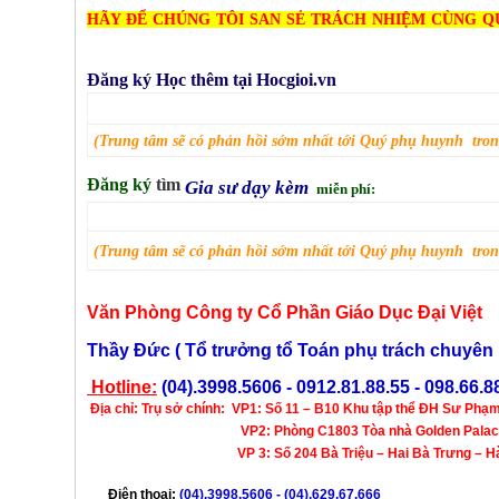
HÃY ĐỂ CHÚNG TÔI SAN SẺ TRÁCH NHIỆM CÙNG Q
Đăng ký Học thêm tại Hocgioi.vn
(
Trung tâm sẽ có phản hồi
sớm nhất
tới
Quý phụ huynh trong
Đăng ký
tìm
Gia sư dạy kèm
miễn phí:
(
Trung tâm sẽ có phản hồi
sớm nhất
tới
Quý phụ huynh trong
Văn Phòng Công ty Cổ Phần Giáo Dục Đại Việt
Thầy Đức ( Tổ trưởng tổ Toán phụ trách chuyê
Hotline:
(04).3998.5606 - 0912.81.88.55 - 098.66.8
Địa chỉ:
Trụ sở chính:
VP1: Số 11 – B10 Khu tập thể ĐH Sư Phạm
VP2: Phòng C1803 Tòa nhà Golden Palace Mễ Tr
VP 3: Số 204 Bà Triệu – Hai Bà Trưng – Hà 
Điện thoại:
(04).3998.5606
- (04).629.67.666