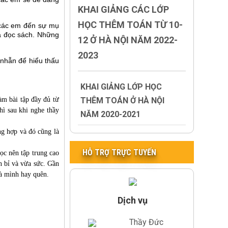
KHAI GIẢNG CÁC LỚP
HỌC THÊM TOÁN TỪ 10-
 các em đến sự mụ
là đọc sách. Những
12 Ở HÀ NỘI NĂM 2022-
2023
 nhẫn để hiểu thấu
KHAI GIẢNG LỚP HỌC
THÊM TOÁN Ở HÀ NỘI
làm bài tập đầy đủ từ
hì sau khi nghe thầy
NĂM 2020-2021
ng hợp và đó cũng là
HỖ TRỢ TRỰC TUYẾN
ọc nên tập trung cao
ền bỉ và vừa sức. Gần
mà mình hay quên.
Dịch vụ
Thầy Đức