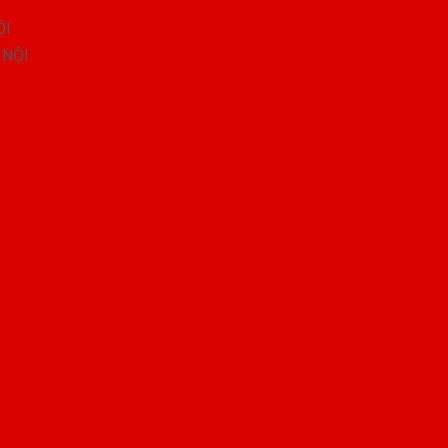
ỘI
 NỘI