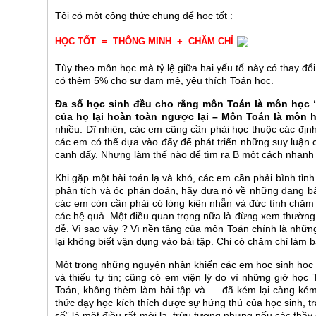
Tôi có một công thức chung để học tốt :
HỌC TỐT = THÔNG MINH + CHĂM CHỈ
Tùy theo môn học mà tỷ lệ giữa hai yếu tố này có thay đổi
có thêm 5% cho sự đam mê, yêu thích Toán học.
Đa số học sinh đều cho rằng môn Toán là môn học “
của họ lại hoàn toàn ngược lại – Môn Toán là môn h
nhiều. Dĩ nhiên, các em cũng cần phải học thuộc các định
các em có thể dựa vào đấy để phát triển những suy luận c
cạnh đấy. Nhưng làm thế nào để tìm ra B một cách nhanh 
Khi gặp một bài toán lạ và khó, các em cần phải bình tỉn
phân tích và óc phán đoán, hãy đưa nó về những dạng bà
các em còn cần phải có lòng kiên nhẫn và đức tính chăm 
các hệ quả. Một điều quan trọng nữa là đừng xem thường
dễ. Vì sao vậy ? Vì nền tảng của môn Toán chính là những
lại không biết vận dụng vào bài tập. Chỉ có chăm chỉ làm b
Một trong những nguyên nhân khiến các em học sinh học 
và thiếu tự tin; cũng có em viện lý do vì những giờ h
Toán, không thèm làm bài tập và … đã kém lại càng kém
thức dạy học kích thích được sự hứng thú của học sinh, tr
số” là một điều rất mới lạ, trừu tượng nhưng nếu các thầ