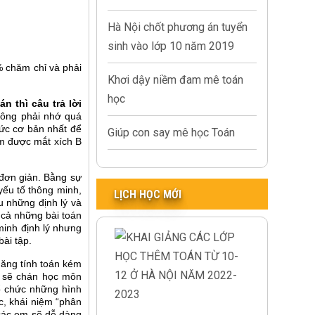
Hà Nội chốt phương án tuyển
sinh vào lớp 10 năm 2019
% chăm chỉ và phải
Khơi dậy niềm đam mê toán
học
 thì câu trả lời
không phải nhớ quá
hức cơ bản nhất để
Giúp con say mê học Toán
ìm được mắt xích B
 đơn giản. Bằng sự
yếu tố thông minh,
LỊCH HỌC MỚI
u những định lý và
 cả những bài toán
minh định lý nhưng
bài tập.
ăng tính toán kém
m sẽ chán học môn
ổ chức những hình
c, khái niệm “phân
 các em sẽ dễ dàng