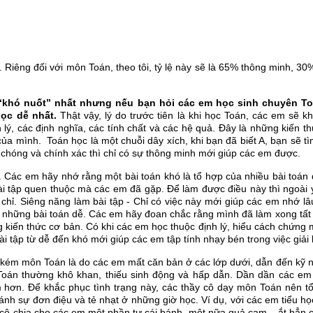
. Riêng đối với môn Toán, theo tôi, tỷ lệ này sẽ là 65% thông minh, 30
khó nuốt” nhất nhưng nếu bạn hỏi các em học sinh chuyên Toán
ọc dễ nhất.
Thật vậy, lý do trước tiên là khi học Toán, các em sẽ 
 lý, các định nghĩa, các tính chất và các hệ quả. Đây là những kiến t
ủa mình. Toán học là một chuỗi dây xích, khi bạn đã biết A, bạn sẽ t
chóng và chính xác thì chỉ có sự thông minh mới giúp các em được.
h. Các em hãy nhớ rằng một bài toán khó là tổ hợp của nhiều bài toán
i tập quen thuộc mà các em đã gặp. Để làm được điều này thì ngoài 
chỉ. Siêng năng làm bài tập - Chỉ có việc này mới giúp các em nhớ lâ
 những bài toán dễ. Các em hãy đoan chắc rằng mình đã làm xong tất
 kiến thức cơ bản. Có khi các em học thuộc định lý, hiểu cách chứng 
ài tập từ dễ đến khó mới giúp các em tập tính nhạy bén trong việc giải 
kém môn Toán là do các em mất căn bản ở các lớp dưới, dẫn đến kỹ n
ọc Toán thường khô khan, thiếu sinh động và hấp dẫn. Dần dần các e
 hơn. Để khắc phục tình trạng này, các thầy cô dạy môn Toán nên t
ánh sự đơn điệu và tẻ nhạt ở những giờ học. Ví dụ, với các em tiểu họ
y cô chia cho các em một phần tư cái bánh, một nữa quả cam .. ắt hẳn