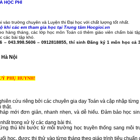
À HỌC PHÍ
 vào trường chuyên và Luyện thi Đại học với chất lượng tốt nhất.
bộ khi các em tham gia học tại Trung tâm Hocgioi.vn
eo hàng tháng, các lớp học môn Toán có thêm giáo viên chấm bài tập
 các bài tập khó.
6 – 043.998.5606 – 0912818855, thí sinh Đăng ký 1 môn học cả 
m Hà Nội
UÝ PHỤ HUYNH!
hiên cứu riêng bởi các chuyên gia dạy Toán và cập nhập từng l
 thật.
háp mới đơn giản, nhanh nhẹn, và dễ hiểu. Đảm bảo học sin
hất trong xử lý các dạng bài thi.
g thú khi bước từ môi trường học truyền thống sang môi tr
ổi học, được thi thử vào từng tháng theo giáo trình tiêu chuẩn 