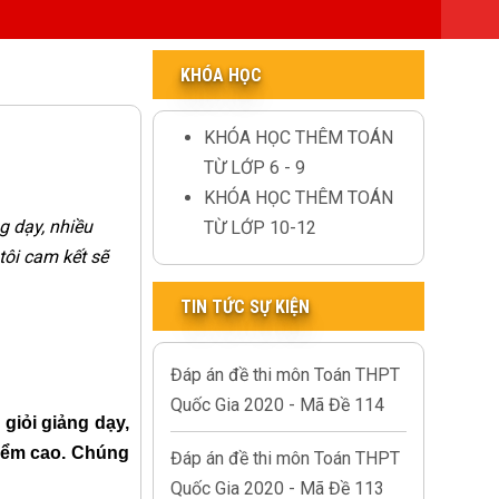
KHÓA HỌC
KHÓA HỌC THÊM TOÁN
TỪ LỚP 6 - 9
KHÓA HỌC THÊM TOÁN
g dạy, nhiều
TỪ LỚP 10-12
tôi cam kết sẽ
TIN TỨC SỰ KIỆN
Đáp án đề thi môn Toán THPT
Quốc Gia 2020 - Mã Đề 114
giỏi giảng dạy,
điểm cao. Chúng
Đáp án đề thi môn Toán THPT
Quốc Gia 2020 - Mã Đề 113