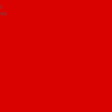
ỘI
 NỘI