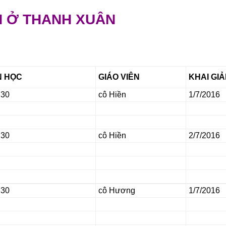
 Ở THANH XUÂN
N HỌC
GIÁO VIÊN
KHAI GI
h30
cô Hiền
1/7/
2016
h30
cô Hiền
2/7/
2016
h30
cô Hương
1/7/2016