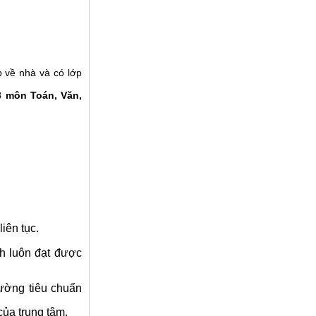
 về nhà và có lớp
3 môn Toán, Văn,
iên tục.
h luôn đạt được
ường tiêu chuẩn
của trung tâm.