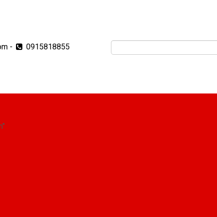
om
-
0915818855
m"