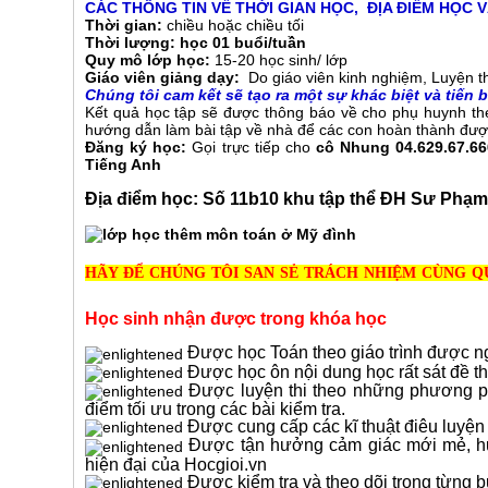
CÁC THÔNG TIN VỀ THỜI GIAN HỌC, ĐỊA ĐIỂM HỌC V
Thời gian:
chiều hoặc chiều tối
Thời lượng:
học 01 buổi/tuần
Quy mô lớp học:
15-20 học sinh/ lớp
Giáo viên giảng dạy:
Do giáo viên kinh nghiệm, Luyện thi
Chúng tôi cam kết sẽ tạo ra một sự khác biệt và tiến 
Kết quả học tập sẽ được thông báo về cho phụ huynh th
hướng dẫn làm bài tập về nhà để các con hoàn thành được
Đăng ký học:
Gọi trực tiếp cho
cô Nhung 04.629.67.66
Tiếng Anh
Địa điểm học
: Số 11b10 khu tập thể ĐH Sư Phạ
HÃY ĐỂ CHÚNG TÔI SAN SẺ TRÁCH NHIỆM CÙNG Q
Học sinh nhận được trong khóa học
Được học Toán theo giáo trình được ng
Được học ôn nội dung học rất sát đề thi
Được luyện thi theo những phương p
điểm tối ưu trong các bài kiểm tra.
Được cung cấp các kĩ thuật điêu luyện n
Được tận hưởng cảm giác mới mẻ, hứn
hiện đại của Hocgioi.vn
Được kiểm tra và theo dõi trong từng bu