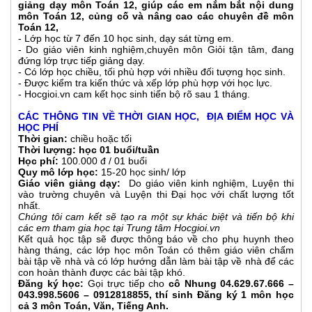
giảng dạy môn Toán 12, giúp các em nắm bắt nội dung
môn Toán 12, củng cố và nâng cao các chuyên đề môn
Toán 12,
- Lớp học từ 7 đến 10 học sinh, dạy sát từng em.
- Do giáo viên kinh nghiệm,chuyên môn Giỏi tận tâm, đang
đứng lớp trực tiếp giảng dạy.
- Có lớp học chiều, tối phù hợp với nhiều đối tượng học sinh.
- Được kiểm tra kiến thức và xếp lớp phù hợp với học lực.
- Hocgioi.vn cam kết học sinh tiến bộ rõ sau 1 tháng.
CÁC THÔNG TIN VỀ THỜI GIAN HỌC, ĐỊA ĐIỂM HỌC VÀ
HỌC PHÍ
Thời gian:
chiều hoặc tối
Thời lượng:
học 01 buổi/tuần
Học phí:
100.000 đ / 01 buổi
Quy mô lớp học:
15-20 học sinh/ lớp
Giáo viên giảng dạy:
Do giáo viên kinh nghiệm, Luyện thi
vào trường chuyên và Luyện thi Đại học với chất lượng tốt
nhất.
Chúng tôi cam kết sẽ tạo ra một sự khác biệt và tiến bộ khi
các em tham gia học tại Trung tâm Hocgioi.vn
Kết quả học tập sẽ được thông báo về cho phụ huynh theo
hàng tháng, các lớp học môn Toán có thêm giáo viên chấm
bài tập về nhà và có lớp hướng dẫn làm bài tập về nhà để các
con hoàn thành được các bài tập khó.
Đăng ký học:
Gọi trực tiếp cho
cô Nhung 04.629.67.666 –
043.998.5606 – 0912818855, thí sinh Đăng ký 1 môn học
cả 3 môn Toán, Văn, Tiếng Anh.