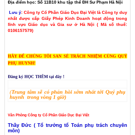
Địa điểm học
: Số 11B10 khu tập thể ĐH Sư Phạm Hà Nội
Lưu ý
: Công ty Cổ Phần Giáo Dục Đại Việt là Công ty duy
nhất được cấp Giấy Phép Kinh Doanh hoạt động trong
lĩnh vực Giáo dục và Gia sư ở Hà Nội ( Mã số thuế:
0106157579)
HÃY ĐỂ CHÚNG TÔI SAN SẺ TRÁCH NHIỆM CÙNG QUÝ
PHỤ HUYNH!
Đăng ký HỌC THÊM tại đây !
(
Trung tâm sẽ có phản hồi
sớm nhất
tới
Quý phụ
huynh trong vòng 1 giờ)
Văn Phòng Công ty Cổ Phần Giáo Dục Đại Việt
Thầy Đức ( Tổ trưởng tổ Toán phụ trách chuyên
môn)