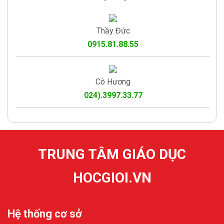
Thầy Đức
0915.81.88.55
Cô Hương
024).3997.33.77
TRUNG TÂM GIÁO DỤC
HOCGIOI.VN
Hệ thống cơ sở