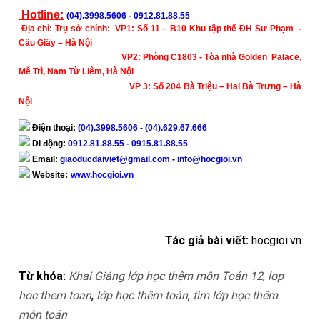
Hotline:
(04).3998.5606 - 0912.81.88.55
Địa chỉ:
Trụ sở chính:
VP1: Số 11 – B10 Khu tập thể ĐH Sư Phạm -
Cầu Giấy – Hà Nội
VP2: Phòng C1803 - Tòa nhà Golden Palace,
Mễ Trì, Nam Từ Liêm, Hà Nội
VP 3: Số 204 Bà Triệu – Hai Bà Trưng – Hà
Nội
Điện thoại:
(04).3998.5606 - (04).629.67.666
Di động:
0912.81.88.55 - 0915.81.88.55
Email:
giaoducdaiviet@gmail.com
-
info@hocgioi.vn
Website:
www.hocgioi.vn
Tác giả bài viết:
hocgioi.vn
Từ khóa:
Khai Giảng lớp học thêm môn Toán 12
,
lop
hoc them toan
,
lớp học thêm toán
,
tìm lớp học thêm
môn toán