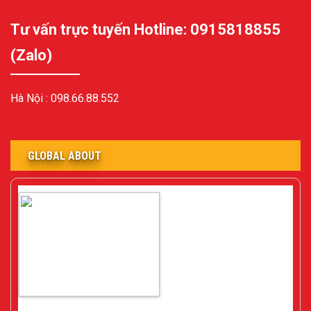
Tư vấn trực tuyến Hotline: 0915818855
(Zalo)
Hà Nội :
098.66.88.552
GLOBAL ABOUT
Gia sư ở Cầu Giấy Hà Nội