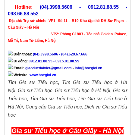
Hotline:
(04).3998.5606 - 0912.81.88.55 -
098.66.88.552
Địa chỉ:
Trụ sở chính:
VP1: Số 11 – B10 Khu tập thể ĐH Sư Phạm -
Cầu Giấy – Hà Nội
VP2: Phòng C1803 - Tòa nhà Golden Palace,
Mễ Trì, Nam Từ Liêm, Hà Nội
Điện thoại:
(04).3998.5606 - (04).629.67.666
Di động:
0912.81.88.55 - 0915.81.88.55
Email:
giaoducdaiviet@gmail.com
-
info@hocgioi.vn
Website:
www.hocgioi.vn
Tìm Gia sư Tiểu học
,
Tìm Gia sư Tiểu học ở Hà
Nội
,
Gia sư Tiểu học
,
Gia sư Tiểu học ở Hà Nội
,
Gia sư
Tiểu học
,
Tìm Gia sư Tiểu học
,
Tìm Gia sư Tiểu học ở
Hà Nội
,
Cung cấp Gia sư Tiểu học
,
Dịch vụ Gia sư Tiểu
học
Gia sư Tiểu học ở Cầu Giấy - Hà Nội