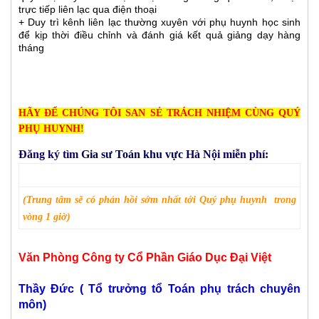
trực tiếp liên lạc qua điện thoại
+ Duy trì kênh liên lạc thường xuyên với phụ huynh học sinh
để kịp thời điều chỉnh và đánh giá kết quả giảng dạy hàng
tháng
HÃY ĐỂ CHÚNG TÔI SAN SẺ TRÁCH NHIỆM CÙNG QUÝ
PHỤ HUYNH!
Đăng ký tìm
Gia sư To
án khu vực
Hà Nội miễn phí:
(
Trung tâm sẽ có phản hồi
sớm nhất
tới
Quý phụ huynh trong
vòng 1 giờ)
Văn Phòng Công ty Cổ Phần Giáo Dục Đại Việt
Thầy Đức ( Tổ trưởng tổ Toán phụ trách chuyên
môn)