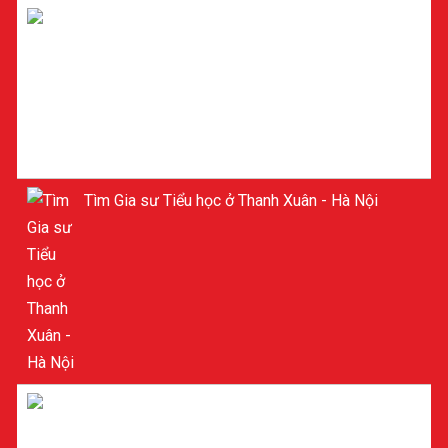
Gia sư Toán ở Cầu Giấy - Hà Nội
Tìm Gia sư Tiểu học ở Thanh Xuân - Hà Nội
GIA SƯ TIỂU HỌC Ở MỸ ĐÌNH - NAM TỪ LIÊM -
HÀ NỘI