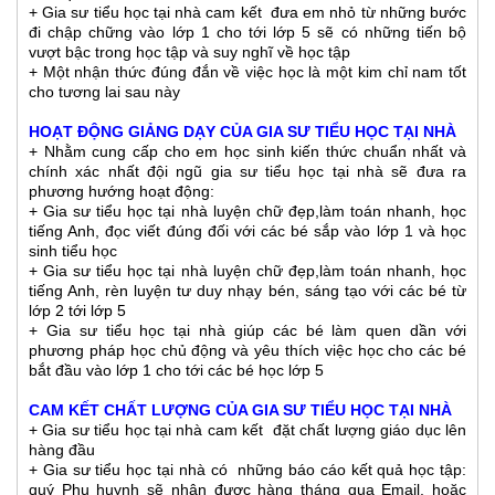
+ Gia sư tiểu học tại nhà cam kết đưa em nhỏ từ những bước
đi chập chững vào lớp 1 cho tới lớp 5 sẽ có những tiến bộ
vượt bậc trong học tập và suy nghĩ về học tập
+ Một nhận thức đúng đắn về việc học là một kim chỉ nam tốt
cho tương lai sau này
HOẠT ĐỘNG GIẢNG DẠY CỦA GIA SƯ TIỂU HỌC TẠI NHÀ
+ Nhằm cung cấp cho em học sinh kiến thức chuẩn nhất và
chính xác nhất đội ngũ gia sư tiểu học tại nhà sẽ đưa ra
phương hướng hoạt động:
+ Gia sư tiểu học tại nhà luyện chữ đẹp,làm toán nhanh, học
tiếng Anh, đọc viết đúng đối với các bé sắp vào lớp 1 và học
sinh tiểu học
+ Gia sư tiểu học tại nhà luyện chữ đẹp,làm toán nhanh, học
tiếng Anh, rèn luyện tư duy nhạy bén, sáng tạo với các bé từ
lớp 2 tới lớp 5
+ Gia sư tiểu học tại nhà giúp các bé làm quen dần với
phương pháp học chủ động và yêu thích việc học cho các bé
bắt đầu vào lớp 1 cho tới các bé học lớp 5
CAM KẾT CHẤT LƯỢNG CỦA GIA SƯ TIỂU HỌC TẠI NHÀ
+ Gia sư tiểu học tại nhà cam kết đặt chất lượng giáo dục lên
hàng đầu
+ Gia sư tiểu học tại nhà có những báo cáo kết quả học tập:
quý Phụ huynh sẽ nhận được hàng tháng qua Email, hoặc