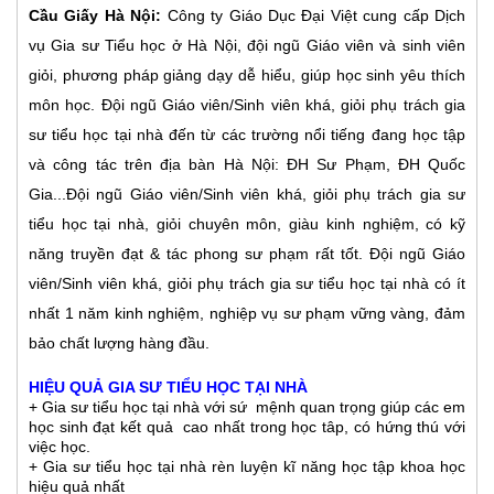
Cầu Giấy Hà Nội
:
Công ty Giáo Dục Đại Việt cung cấp Dịch
vụ Gia sư Tiểu học ở Hà Nội, đội ngũ Giáo viên và sinh viên
giỏi, phương pháp giảng dạy dễ hiểu, giúp học sinh yêu thích
môn học. Đội ngũ Giáo viên/Sinh viên khá, giỏi phụ trách gia
sư tiểu học tại nhà đến từ các trường nổi tiếng đang học tập
và công tác trên địa bàn Hà Nội: ĐH Sư Phạm, ĐH Quốc
Gia...
Đội ngũ Giáo viên/Sinh viên khá, giỏi phụ trách gia sư
tiểu học tại nhà, giỏi chuyên môn, giàu kinh nghiệm, có kỹ
năng truyền đạt & tác phong sư phạm rất tốt.
Đội ngũ Giáo
viên/Sinh viên khá, giỏi phụ trách gia sư tiểu học tại nhà có ít
nhất 1 năm kinh nghiệm, nghiệp vụ sư phạm vững vàng, đảm
bảo chất lượng hàng đầu.
HIỆU QUẢ GIA SƯ TIỂU HỌC TẠI NHÀ
+ Gia sư tiểu học tại nhà với sứ mệnh quan trọng giúp các em
học sinh đạt kết quả cao nhất trong học tâp, có hứng thú với
việc học.
+ Gia sư tiểu học tại nhà rèn luyện kĩ năng học tập khoa học
hiệu quả nhất