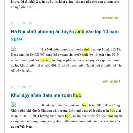
khuya thì tốt nhất 2 tuần trước khi khai giảng, cha mẹ nên cho con đi ngủ sớm,
và ngủ đủ. Trẻ......
08/08/2020 -
Nguồn tin :
-/-
Hà Nội chốt phương án tuyển
sinh
vào lớp 10 năm
2019
Hà Nội chốt phương án tuyển
sinh
vào lớp 10 năm 2019,
Ngay sau khi Sở GD-ĐT công bố phương án tuyển
sinh
lớp 10 mới năm 2019,
nhiều phụ huynh và
học
sinh
lo lắng sẽ phải ôn thi quá nặng và gặp phải nhiều
áp lực khi số môn thi thi gấp đôi. Chưa kể ngoài môn Ngoại ngữ thì môn thi “ẩn
số” còn lại sẽ......
09/10/2018 -
Nguồn tin :
-/-
Khơi dậy niềm đam mê toán
học
Khơi dậy niềm đam mê toán
học
, Năm 2010, Thủ tướng
Chính phủ phê duyệt Chương trình trọng điểm quốc gia phát triển toán
học
giai
đoạn 2010 - 2020 (Chương trình Toán
học
), nhằm phát triển nền toán
học
mạnh
về nghiên cứu, ứng dụng, giảng dạy… để tương xứng với tiềm năng trí tuệ của
người Việt Nam....