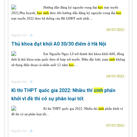
Hướng dẫn đăng ký nguyện vọng đại
học
trực tuyến
2022,Phụ huynh,
học
sinh
theo dõi hướng dẫn đăng ký nguyện vọng đại
học
trực tuyến 2022 theo hệ thống của Bộ GDĐT mới nhất....
25/07/2022 -
Nguồn tin :
-/-
Thủ khoa đạt khối A0 30/30 điểm ở Hà Nội
Em Nguyễn Ngọc Lễ trở thành thủ khoa khối A00, đồng
thời là thủ khoa toàn quốc theo tổ hợp xét tuyển. Điều đặc biệt, nam
sinh
không
sử dụng điện thoại cá nhân suốt 12 năm
học
....
24/07/2022 -
Nguồn tin :
-/-
Kì thi THPT quốc gia 2022: Nhiều thí
sinh
phấn
khởi vì đề thi có sự phân loại tốt
Kì thi THPT quốc gia 2022: Nhiều thí
sinh
phấn khởi vì
đề thi có sự phân loại tốt...
07/07/2022 -
Nguồn tin :
-/-