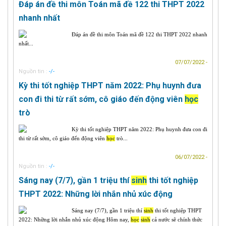
Đáp án đề thi môn Toán mã đề 122 thi THPT 2022
nhanh nhất
Đáp án đề thi môn Toán mã đề 122 thi THPT 2022 nhanh
nhất...
07/07/2022 -
Nguồn tin :
-/-
Kỳ thi tốt nghiệp THPT năm 2022: Phụ huynh đưa
con đi thi từ rất sớm, cô giáo đến động viên
học
trò
Kỳ thi tốt nghiệp THPT năm 2022: Phụ huynh đưa con đi
thi từ rất sớm, cô giáo đến động viên
học
trò...
06/07/2022 -
Nguồn tin :
-/-
Sáng nay (7/7), gần 1 triệu thí
sinh
thi tốt nghiệp
THPT 2022: Những lời nhắn nhủ xúc động
Sáng nay (7/7), gần 1 triệu thí
sinh
thi tốt nghiệp THPT
2022: Những lời nhắn nhủ xúc động Hôm nay,
học
sinh
cả nước sẽ chính thức