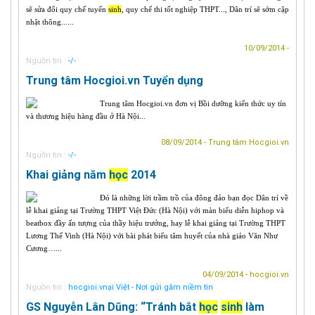
sẽ sửa đổi quy chế tuyển
sinh
, quy chế thi tốt nghiệp THPT..., Dân trí sẽ sớm cập
nhật thông......
10/09/2014 -
Nguồn tin :
-/-
Trung tâm Hocgioi.vn Tuyển dụng
Trung tâm Hocgioi.vn đơn vị Bồi dưỡng kiến thức uy tín
và thương hiệu hàng đầu ở Hà Nội...
08/09/2014 - Trung tâm Hocgioi.vn
Nguồn tin :
-/-
Khai giảng năm
học
2014
Đó là những lời trầm trồ của đông đảo bạn đọc Dân trí về
lễ khai giảng tại Trường THPT Việt Đức (Hà Nội) với màn biểu diễn hiphop và
beatbox đầy ấn tượng của thầy hiệu trưởng, hay lễ khai giảng tại Trường THPT
Lương Thế Vinh (Hà Nội) với bài phát biểu tâm huyết của nhà giáo Văn Như
Cương…...
04/09/2014 - hocgioi.vn
Nguồn tin :
hocgioi.vnại Việt - Nơi gửi gắm niềm tin
GS Nguyễn Lân Dũng: “Tránh bắt
học
sinh
làm