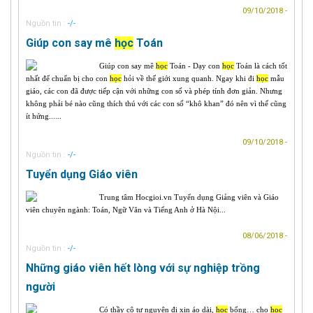
09/10/2018 -
Nguồn tin :
-/-
Giúp con say mê
học
Toán
Giúp con say mê
học
Toán - Dạy con
học
Toán là cách tốt
nhất để chuẩn bị cho con
học
hỏi về thế giới xung quanh. Ngay khi đi
học
mẫu
giáo, các con đã được tiếp cận với những con số và phép tính đơn giản. Nhưng
không phải bé nào cũng thích thú với các con số “khô khan” đó nên vì thế cũng
ít hứng......
09/10/2018 -
Nguồn tin :
-/-
Tuyển dụng Giáo viên
Trung tâm Hocgioi.vn Tuyển dụng Giảng viên và Giáo
viên chuyên ngành: Toán, Ngữ Văn và Tiếng Anh ở Hà Nội...
08/06/2018 -
Nguồn tin :
-/-
Những giáo viên hết lòng với sự nghiệp trồng
người
Có thầy cô tự nguyện đi xin áo dài,
học
bổng… cho
học