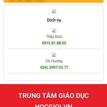
Dịch vụ
Thầy Đức
0915.81.88.55
Cô Hương
024).3997.33.77
TRUNG TÂM GIÁO DỤC
HOCGIOI.VN