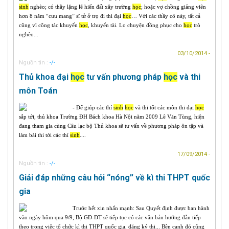
sinh
nghèo; có thầy lặng lẽ hiến đất xây trường
học
; hoặc vợ chồng giảng viên
hơn 8 năm “cưu mang” sĩ tử ở trọ đi thi đại
học
… Với các thầy cô này, tất cả
cũng vì công tác khuyến
học
, khuyến tài. Lo chuyện đồng phục cho
học
trò
nghèo...
03/10/2014 -
Nguồn tin :
-/-
Thủ khoa đại
học
tư vấn phương pháp
học
và thi
môn Toán
- Để giúp các thí
sinh
học
và thi tốt các môn thi đại
học
sắp tới, thủ khoa Trường ĐH Bách khoa Hà Nội năm 2009 Lê Văn Tùng, hiện
đang tham gia cùng Câu lạc bộ Thủ khoa sẽ tư vấn về phương pháp ôn tập và
làm bài thi tới các thí
sinh
....
17/09/2014 -
Nguồn tin :
-/-
Giải đáp những câu hỏi “nóng” về kì thi THPT quốc
gia
Trước hết xin nhấn mạnh: Sau Quyết định được ban hành
vào ngày hôm qua 9/9, Bộ GD-ĐT sẽ tiếp tục có các văn bản hướng dẫn tiếp
theo trong việc tổ chức kì thi THPT quốc gia, đăng ký thi... Bên cạnh đó cũng