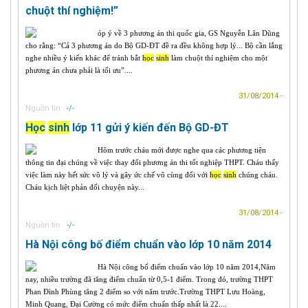
chuột thí nghiệm!”
óp ý về 3 phương án thi quốc gia, GS Nguyễn Lân Dũng
cho rằng: “Cả 3 phương án do Bộ GD-ĐT đề ra đều không hợp lý... Bộ cần lắng
nghe nhiều ý kiến khác để tránh bắt
học
sinh
làm chuột thí nghiệm cho một
phương án chưa phải là tối ưu”....
31/08/2014 -
Nguồn tin :
-/-
Học
sinh
lớp 11 gửi ý kiến đến Bộ GD-ĐT
Hôm trước cháu mới được nghe qua các phương tiện
thông tin đại chúng về việc thay đổi phương án thi tốt nghiệp THPT. Cháu thấy
việc làm này hết sức vô lý và gây ức chế vô cùng đối với
học
sinh
chúng cháu.
Cháu kịch liệt phản đối chuyện này...
31/08/2014 -
Nguồn tin :
-/-
Hà Nội công bố điểm chuẩn vào lớp 10 năm 2014
Hà Nội công bố điểm chuẩn vào lớp 10 năm 2014,Năm
nay, nhiều trường đã tăng điểm chuẩn từ 0,5-1 điểm. Trong đó, trường THPT
Phan Đình Phùng tăng 2 điểm so với năm trước.Trường THPT Lưu Hoàng,
Minh Quang, Đại Cường có mức điểm chuẩn thấp nhất là 22....