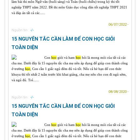
làm bài thi môn Ngữ văn (buổi sáng) và Toán (buổi chiều) trong kỳ thi tốt
nghiệp THPT năm 2022. Đề thi môn Giáo dục công dân tốt nghiệp THPT 2021
và đáp án tất cả các......
06/07/2022 -
Nguồn tin :
-/-
15 NGUYÊN TẮC CẦN LÀM ĐỂ CON HỌC GIỎI
TOÀN DIỆN
Con
học
giỏi và ham
học
hỏi là mong mỏi của tất cả các
cha mẹ. Dưới đây là 15 nguyên tắc cha mẹ nên áp dụng để giúp con thành công
ở trường
học
, Con cần 1 giấc ngủ đêm đủ và tốt. Nếu cả hè bạn để con thức
khuya thì tốt nhất 2 tuần trước khi khai giảng, cha mẹ nên cho con đi ngủ sớm,
và ngủ đủ. Trẻ......
08/08/2020 -
Nguồn tin :
-/-
15 NGUYÊN TẮC CẦN LÀM ĐỂ CON HỌC GIỎI
TOÀN DIỆN
Con
học
giỏi và ham
học
hỏi là mong mỏi của tất cả các
cha mẹ. Dưới đây là 15 nguyên tắc cha mẹ nên áp dụng để giúp con thành công
ở trường
học
, Con cần 1 giấc ngủ đêm đủ và tốt. Nếu cả hè bạn để con thức