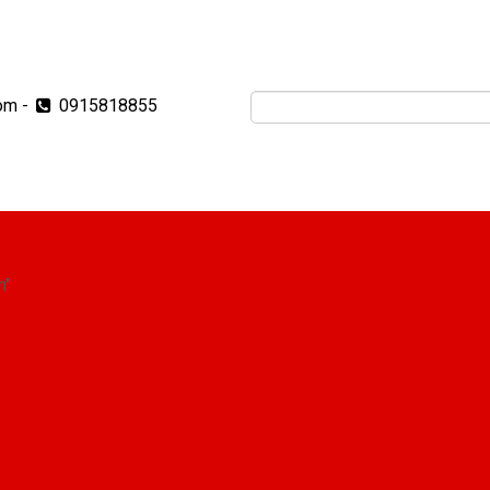
om
-
0915818855
m"