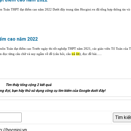
ôn Toán THPT đạt điểm cao năm 2022 Dưới đây trung tâm Hocgioi.vn đã tổng hợp thông tin và c
điểm cao năm 2022
ệp môn Toán đạt điểm cao Trước ngày thi tốt nghiệp THPT năm 2021, các giáo viên Tổ Toán củ
Cần đọc từng câu chữ và suy ngẫm về đề (câu hỏi, câu
trả
lời
), đọc đề bài......
Tìm thấy tổng cộng 2 kết quả
g đợi, bạn hãy thử sử dụng công cụ tìm kiếm của Google dưới đây!
p://hocgioi.vn