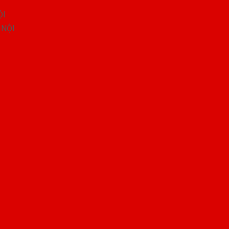
ỘI
 NỘI