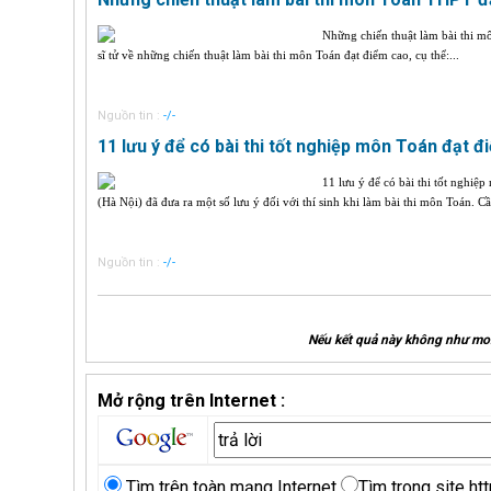
Những chiến thuật làm bài thi m
sĩ tử về những chiến thuật làm bài thi môn Toán đạt điểm cao, cụ thể:...
Nguồn tin :
-/-
11 lưu ý để có bài thi tốt nghiệp môn Toán đạt 
11 lưu ý để có bài thi tốt nghi
(Hà Nội) đã đưa ra một số lưu ý đối với thí sinh khi làm bài thi môn Toán. 
Nguồn tin :
-/-
Nếu kết quả này không như mon
Mở rộng trên Internet :
Tìm trên toàn mạng Internet
Tìm trong site htt