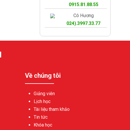
0915.81.88.55
Cô Hương
024).3997.33.77
N
Về chúng tôi
Giảng viên
Lịch học
Tài liệu tham khảo
Tin tức
Khóa học